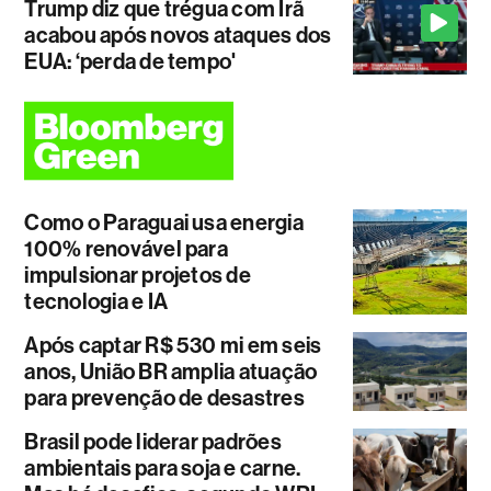
Trump diz que trégua com Irã
acabou após novos ataques dos
EUA: ‘perda de tempo'
Como o Paraguai usa energia
100% renovável para
impulsionar projetos de
tecnologia e IA
Após captar R$ 530 mi em seis
anos, União BR amplia atuação
para prevenção de desastres
Brasil pode liderar padrões
ambientais para soja e carne.