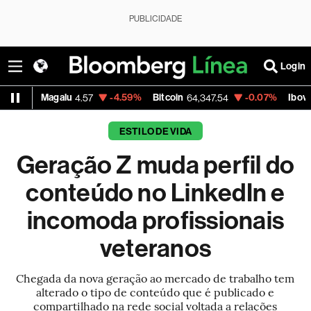
PUBLICIDADE
Login
Petrobras PN
+0.48%
Vale ON
-1.66%
Itaú PN
42.13
75.39
41.
ESTILO DE VIDA
Geração Z muda perfil do
conteúdo no LinkedIn e
incomoda profissionais
veteranos
Chegada da nova geração ao mercado de trabalho tem
alterado o tipo de conteúdo que é publicado e
compartilhado na rede social voltada a relações