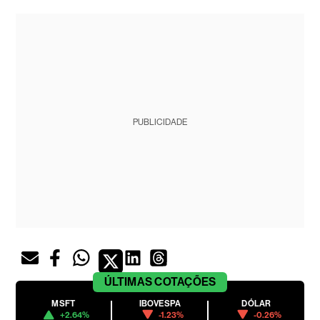
PUBLICIDADE
ÚLTIMAS
COTAÇÕES
MSFT
IBOVESPA
DÓLAR
+2.64%
-1.23%
-0.26%