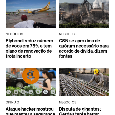
NEGÓCIOS
NEGÓCIOS
Flybondi reduz número
CSN se aproxima de
de voos em 75% e tem
quórum necessário para
plano de renovação de
acordo de dívida, dizem
frota incerto
fontes
OPINIÃO
NEGÓCIOS
Ataque hacker mostrou
Disputa de gigantes:
que manter a segurança
Gerdau tenta barrar