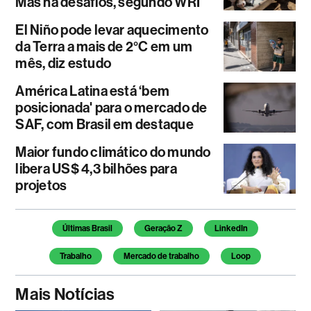
Mas há desafios, segundo WRI
El Niño pode levar aquecimento
da Terra a mais de 2°C em um
mês, diz estudo
América Latina está ‘bem
posicionada' para o mercado de
SAF, com Brasil em destaque
Maior fundo climático do mundo
libera US$ 4,3 bilhões para
projetos
Temas deste artigo
Últimas Brasil
Geração Z
LinkedIn
Trabalho
Mercado de trabalho
Loop
Mais Notícias