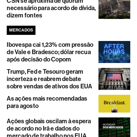
CSN se aproxima de quórum
necessário para acordo de dívida,
dizem fontes
MERCADOS
Ibovespa cai 1,23% com pressão
de Vale e Bradesco; dólar recua
após decisão do Copom
Trump, Fed e Tesouro geram
incerteza e reabrem debate
sobre vendas de ativos dos EUA
As ações mais recomendadas
para agosto
Ações globais oscilam à espera
de acordo no Irã e dados do
mercado de trabalho nos EUA