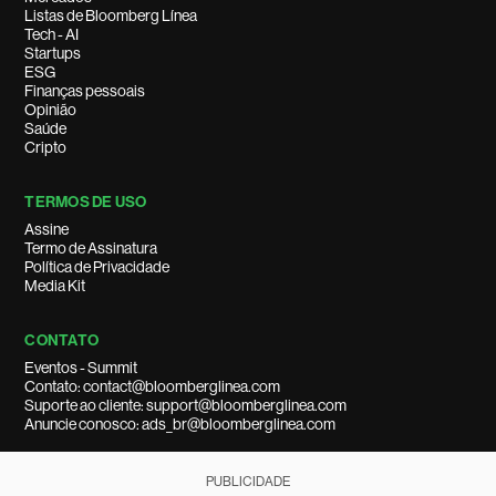
Listas de Bloomberg Línea
Tech - AI
Startups
ESG
Finanças pessoais
Opinião
Saúde
Cripto
TERMOS DE USO
Assine
Termo de Assinatura
Política de Privacidade
Media Kit
CONTATO
Eventos - Summit
Contato: contact@bloomberglinea.com
Suporte ao cliente: support@bloomberglinea.com
Anuncie conosco: ads_br@bloomberglinea.com
PUBLICIDADE