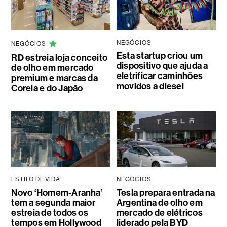
NEGÓCIOS
NEGÓCIOS
Esta startup criou um
RD estreia loja conceito
dispositivo que ajuda a
de olho em mercado
eletrificar caminhões
premium e marcas da
movidos a diesel
Coreia e do Japão
ESTILO DE VIDA
NEGÓCIOS
Novo ‘Homem-Aranha’
Tesla prepara entrada na
tem a segunda maior
Argentina de olho em
estreia de todos os
mercado de elétricos
tempos em Hollywood
liderado pela BYD