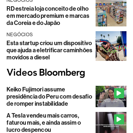
NEGÓCIOS
RD estreia loja conceito de olho
em mercado premium e marcas
da Coreia e do Japão
NEGÓCIOS
Esta startup criou um dispositivo
que ajuda a eletrificar caminhões
movidos a diesel
Keiko Fujimori assume
presidência do Peru com desafio
de romper instabilidade
A Tesla vendeu mais carros,
faturou mais, e ainda assim o
lucro despencou