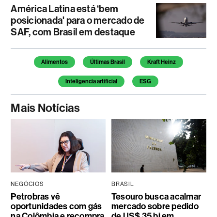
América Latina está ‘bem
posicionada' para o mercado de
SAF, com Brasil em destaque
Temas deste artigo
Alimentos
Últimas Brasil
Kraft Heinz
Inteligencia artificial
ESG
Mais Notícias
NEGÓCIOS
BRASIL
Petrobras vê
Tesouro busca acalmar
oportunidades com gás
mercado sobre pedido
na Colômbia e recompra
de US$ 35 bi em