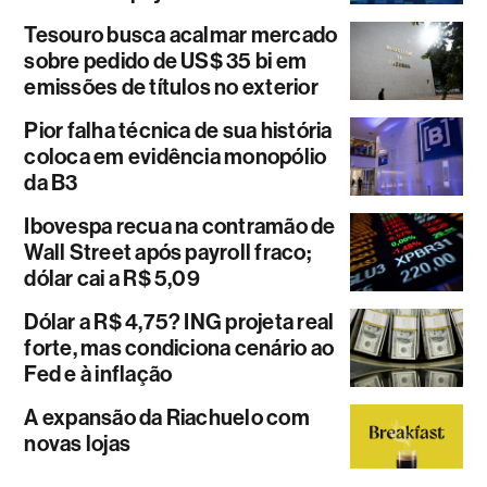
Tesouro busca acalmar mercado
sobre pedido de US$ 35 bi em
emissões de títulos no exterior
Pior falha técnica de sua história
coloca em evidência monopólio
da B3
Ibovespa recua na contramão de
Wall Street após payroll fraco;
dólar cai a R$ 5,09
Dólar a R$ 4,75? ING projeta real
forte, mas condiciona cenário ao
Fed e à inflação
A expansão da Riachuelo com
novas lojas