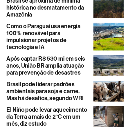
Brasil se aproxima de mínima
histórica no desmatamento da
Amazônia
Como o Paraguai usa energia
100% renovável para
impulsionar projetos de
tecnologia e IA
Após captar R$ 530 mi em seis
anos, União BR amplia atuação
para prevenção de desastres
Brasil pode liderar padrões
ambientais para soja e carne.
Mas há desafios, segundo WRI
El Niño pode levar aquecimento
da Terra a mais de 2°C em um
mês, diz estudo