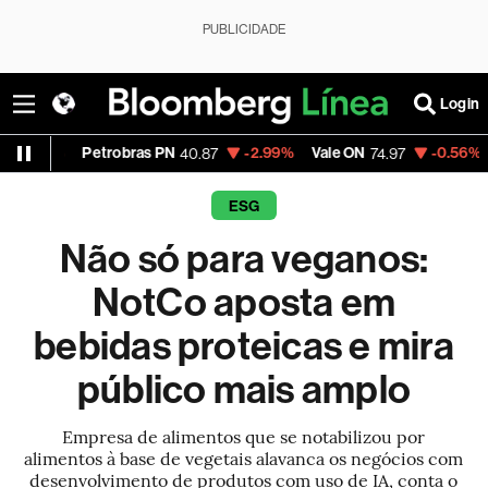
PUBLICIDADE
Login
trobras PN
-2.99%
Vale ON
-0.56%
Itaú PN
40.87
74.97
40.7
ESG
Não só para veganos:
NotCo aposta em
bebidas proteicas e mira
público mais amplo
Empresa de alimentos que se notabilizou por
alimentos à base de vegetais alavanca os negócios com
desenvolvimento de produtos com uso de IA, conta o