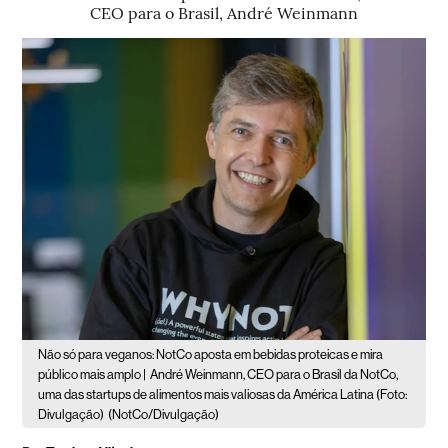
CEO para o Brasil, André Weinmann
Não só para veganos: NotCo aposta em bebidas proteicas e mira
público mais amplo |
André Weinmann, CEO para o Brasil da NotCo,
uma das startups de alimentos mais valiosas da América Latina (Foto:
Divulgação)
(NotCo/Divulgação)