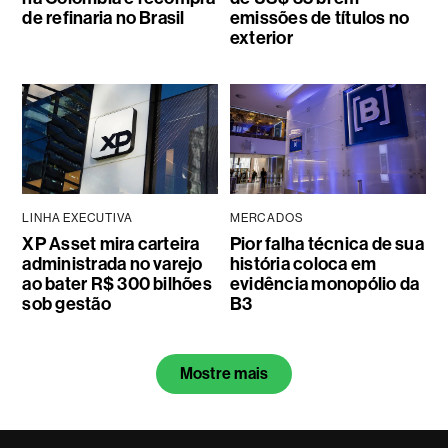
de refinaria no Brasil
emissões de títulos no
exterior
LINHA EXECUTIVA
MERCADOS
XP Asset mira carteira
Pior falha técnica de sua
administrada no varejo
história coloca em
ao bater R$ 300 bilhões
evidência monopólio da
sob gestão
B3
Mostre mais