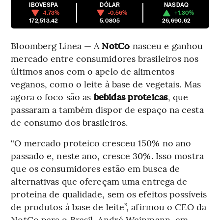
IBOVESPA
DÓLAR
NASDAQ
-1.73%
-0.56%
+1.30%
172,513.42
5.0805
26,690.62
Bloomberg Línea — A
NotCo
nasceu e ganhou
mercado entre consumidores brasileiros nos
últimos anos com o apelo de alimentos
veganos, como o leite à base de vegetais. Mas
agora o foco são as
bebidas proteicas
, que
passaram a também dispor de espaço na cesta
de consumo dos brasileiros.
“O mercado proteico cresceu 150% no ano
passado e, neste ano, cresce 30%. Isso mostra
que os consumidores estão em busca de
alternativas que ofereçam uma entrega de
proteína de qualidade, sem os efeitos possíveis
de produtos à base de leite”, afirmou o CEO da
NotCo para o Brasil, André Weinmann, em