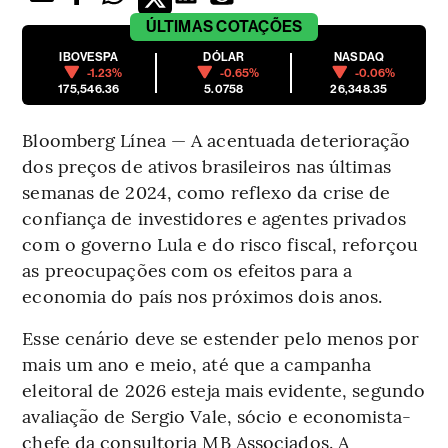
ÚLTIMAS
COTAÇÕES
IBOVESPA
DÓLAR
NASDAQ
-1.23%
-0.65%
-0.06%
175,546.36
5.0758
26,348.35
Bloomberg Línea — A acentuada deterioração
dos preços de ativos brasileiros nas últimas
semanas de 2024, como reflexo da crise de
confiança de investidores e agentes privados
com o governo Lula e do risco fiscal, reforçou
as preocupações com os efeitos para a
economia do país nos próximos dois anos.
Esse cenário deve se estender pelo menos por
mais um ano e meio, até que a campanha
eleitoral de 2026 esteja mais evidente, segundo
avaliação de Sergio Vale, sócio e economista-
chefe da consultoria MB Associados. A