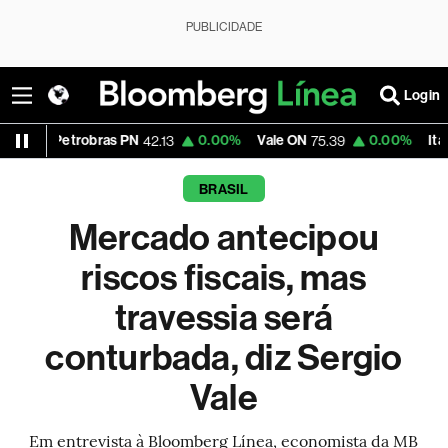
PUBLICIDADE
Login
obras PN
0.00%
Vale ON
0.00%
Itaú PN
42.13
75.39
41.83
BRASIL
Mercado antecipou
riscos fiscais, mas
travessia será
conturbada, diz Sergio
Vale
Em entrevista à Bloomberg Línea, economista da MB