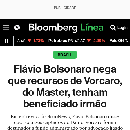
PUBLICIDADE
Login
-1.73%
Petrobras PN
-2.99%
Vale ON
-0.56
2
40.87
74.97
BRASIL
Flávio Bolsonaro nega
que recursos de Vorcaro,
do Master, tenham
beneficiado irmão
Em entrevista à GloboNews, Flávio Bolsonaro disse
que recursos captados de Daniel Vorcaro foram
destinados a fundo administrado por advogado ligado