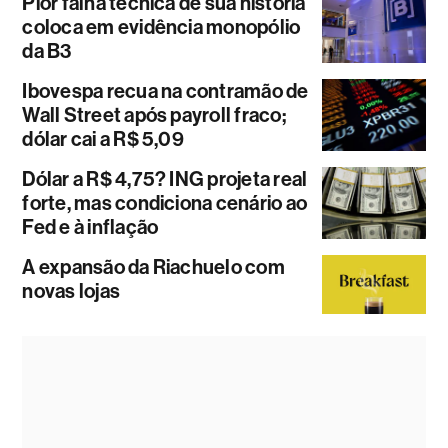
Pior falha técnica de sua história
coloca em evidência monopólio
da B3
Ibovespa recua na contramão de
Wall Street após payroll fraco;
dólar cai a R$ 5,09
Dólar a R$ 4,75? ING projeta real
forte, mas condiciona cenário ao
Fed e à inflação
A expansão da Riachuelo com
novas lojas