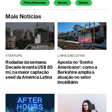
Temas deste artigo
Flávio Bolsonaro
Vorcaro
Master
Mais Notícias
STARTUPS
LINHA EXECUTIVA
Rodadas da semana:
Aposta no ‘Sonho
Decade levanta US$ 85
Americano’: como a
mi, na maior captação
Berkshire amplia a
seed da América Latina
atuação no setor
imobiliário