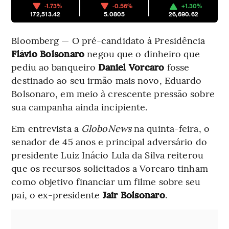
-1.73%
-0.56%
+1.30%
172,513.42
5.0805
26,690.62
Bloomberg — O pré-candidato à Presidência
Flávio Bolsonaro
negou que o dinheiro que
pediu ao banqueiro
Daniel Vorcaro
fosse
destinado ao seu irmão mais novo, Eduardo
Bolsonaro, em meio à crescente pressão sobre
sua campanha ainda incipiente.
Em entrevista a
GloboNews
na quinta-feira, o
senador de 45 anos e principal adversário do
presidente Luiz Inácio Lula da Silva reiterou
que os recursos solicitados a Vorcaro tinham
como objetivo financiar um filme sobre seu
pai, o ex-presidente
Jair Bolsonaro
.