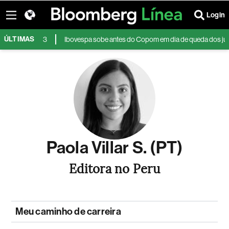
Login
ÚLTIMAS
be a R$ 5,13
Ibovespa sobe antes do Copom em dia de queda dos juros fut
Paola Villar S. (PT)
Editora no Peru
Meu caminho de carreira