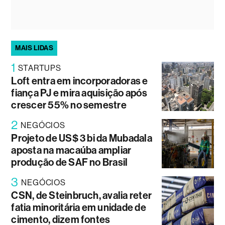
MAIS LIDAS
1
STARTUPS
Loft entra em incorporadoras e
fiança PJ e mira aquisição após
crescer 55% no semestre
2
NEGÓCIOS
Projeto de US$ 3 bi da Mubadala
aposta na macaúba ampliar
produção de SAF no Brasil
3
NEGÓCIOS
CSN, de Steinbruch, avalia reter
fatia minoritária em unidade de
cimento, dizem fontes