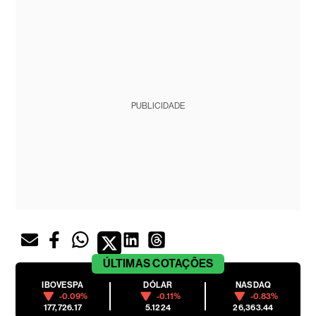
PUBLICIDADE
ÚLTIMAS
COTAÇÕES
IBOVESPA
DÓLAR
NASDAQ
-0.09%
-0.11%
-0.83%
177,726.17
5.1224
26,363.44