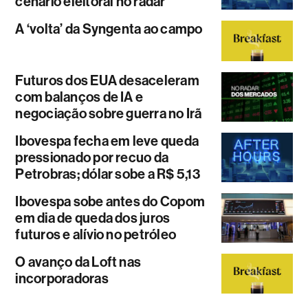
cenário eleitoral no radar
A ‘volta’ da Syngenta ao campo
Futuros dos EUA desaceleram
com balanços de IA e
negociação sobre guerra no Irã
Ibovespa fecha em leve queda
pressionado por recuo da
Petrobras; dólar sobe a R$ 5,13
Ibovespa sobe antes do Copom
em dia de queda dos juros
futuros e alívio no petróleo
O avanço da Loft nas
incorporadoras