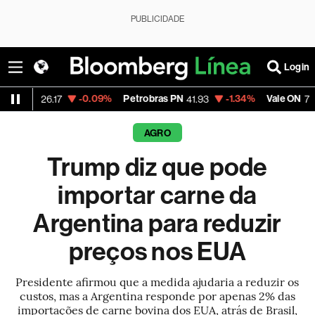
PUBLICIDADE
Login
-0.09%
Petrobras PN
-1.34%
Vale ON
+0.
.17
41.93
76.66
AGRO
Trump diz que pode
importar carne da
Argentina para reduzir
preços nos EUA
Presidente afirmou que a medida ajudaria a reduzir os
custos, mas a Argentina responde por apenas 2% das
importações de carne bovina dos EUA, atrás de Brasil,