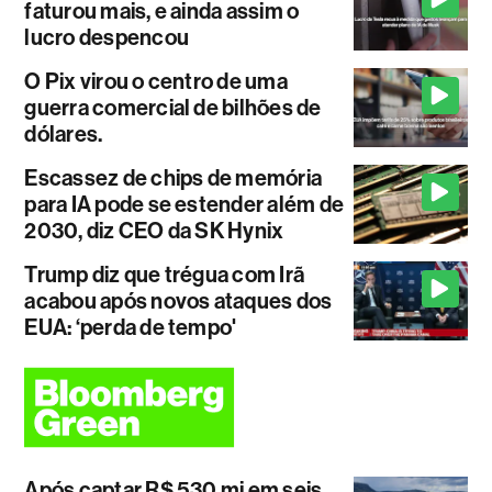
faturou mais, e ainda assim o
lucro despencou
O Pix virou o centro de uma
guerra comercial de bilhões de
dólares.
Escassez de chips de memória
para IA pode se estender além de
2030, diz CEO da SK Hynix
Trump diz que trégua com Irã
acabou após novos ataques dos
EUA: ‘perda de tempo'
Após captar R$ 530 mi em seis