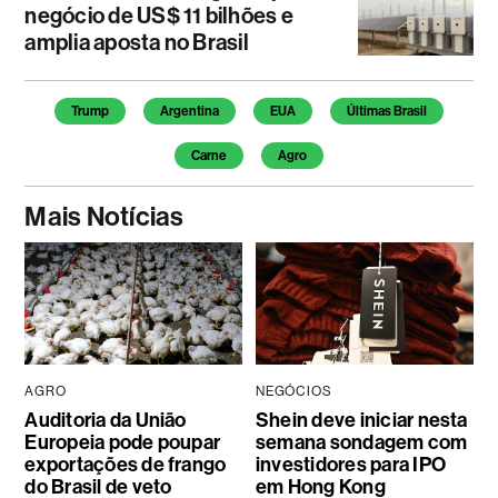
negócio de US$ 11 bilhões e
amplia aposta no Brasil
Temas deste artigo
Trump
Argentina
EUA
Últimas Brasil
Carne
Agro
Mais Notícias
AGRO
NEGÓCIOS
Auditoria da União
Shein deve iniciar nesta
Europeia pode poupar
semana sondagem com
exportações de frango
investidores para IPO
do Brasil de veto
em Hong Kong