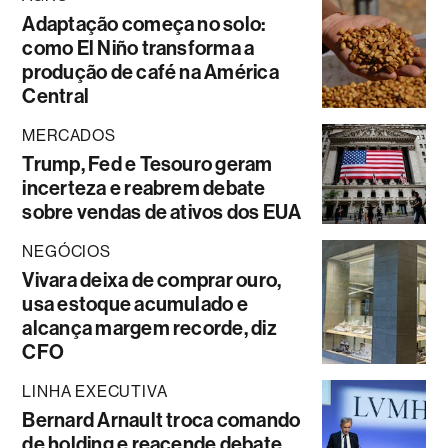
Adaptação começa no solo:
como El Niño transforma a
produção de café na América
Central
MERCADOS
Trump, Fed e Tesouro geram
incerteza e reabrem debate
sobre vendas de ativos dos EUA
NEGÓCIOS
Vivara deixa de comprar ouro,
usa estoque acumulado e
alcança margem recorde, diz
CFO
LINHA EXECUTIVA
Bernard Arnault troca comando
de holding e reacende debate