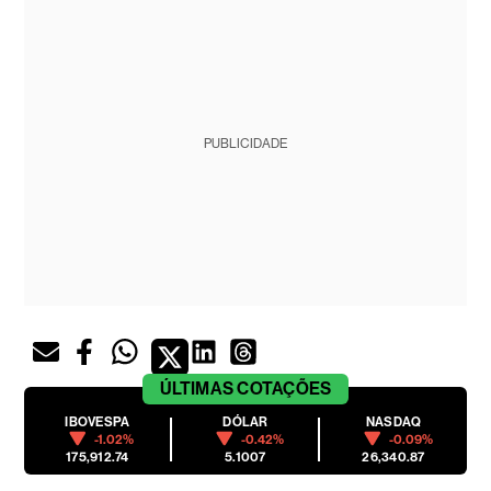
PUBLICIDADE
ÚLTIMAS
COTAÇÕES
IBOVESPA
DÓLAR
NASDAQ
-1.02%
-0.42%
-0.09%
175,912.74
5.1007
26,340.87