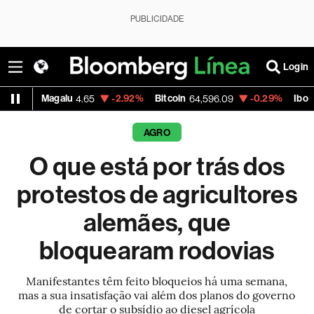
PUBLICIDADE
Login
+0.52%
Vale ON
-1.13%
Itaú PN
-0.45%
M
.15
75.79
42.19
AGRO
O que está por trás dos
protestos de agricultores
alemães, que
bloquearam rodovias
Manifestantes têm feito bloqueios há uma semana,
mas a sua insatisfação vai além dos planos do governo
de cortar o subsídio ao diesel agrícola