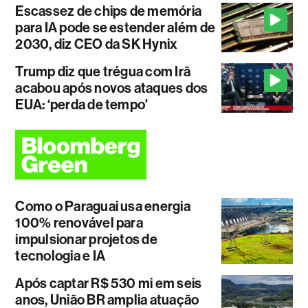
Escassez de chips de memória
para IA pode se estender além de
2030, diz CEO da SK Hynix
Trump diz que trégua com Irã
acabou após novos ataques dos
EUA: ‘perda de tempo'
Como o Paraguai usa energia
100% renovável para
impulsionar projetos de
tecnologia e IA
Após captar R$ 530 mi em seis
anos, União BR amplia atuação