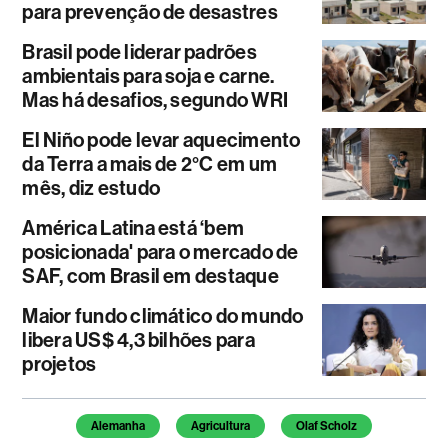
para prevenção de desastres
Brasil pode liderar padrões
ambientais para soja e carne.
Mas há desafios, segundo WRI
El Niño pode levar aquecimento
da Terra a mais de 2°C em um
mês, diz estudo
América Latina está ‘bem
posicionada' para o mercado de
SAF, com Brasil em destaque
Maior fundo climático do mundo
libera US$ 4,3 bilhões para
projetos
Temas deste artigo
Alemanha
Agricultura
Olaf Scholz