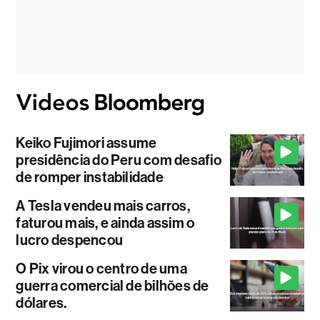
Keiko Fujimori assume
presidência do Peru com desafio
de romper instabilidade
A Tesla vendeu mais carros,
faturou mais, e ainda assim o
lucro despencou
O Pix virou o centro de uma
guerra comercial de bilhões de
dólares.