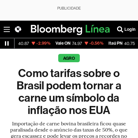
PUBLICIDADE
Login
-2.99%
Vale ON
-0.56%
Itaú PN
-2.58%
.87
74.97
40.75
AGRO
Como tarifas sobre o
Brasil podem tornar a
carne um símbolo da
inflação nos EUA
Importação de carne bovina brasileira ficou quase
paralisada desde o anúncio das taxas de 50%, o que
gera escassez e pode levar os preços a recordes no