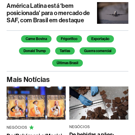
América Latina está ‘bem
posicionada' para o mercado de
SAF, com Brasil em destaque
Temas deste artigo
Carne Bovina
Frigorífico
Exportação
Donald Trump
Tarifas
Guerra comercial
Últimas Brasil
Mais Notícias
NEGÓCIOS
NEGÓCIOS
De bebidas a pães: