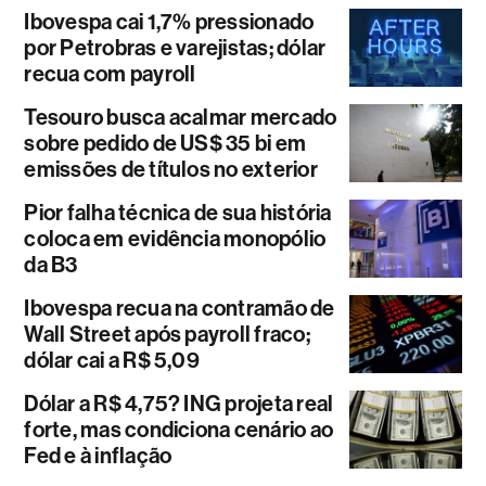
Ibovespa cai 1,7% pressionado
por Petrobras e varejistas; dólar
recua com payroll
Tesouro busca acalmar mercado
sobre pedido de US$ 35 bi em
emissões de títulos no exterior
Pior falha técnica de sua história
coloca em evidência monopólio
da B3
Ibovespa recua na contramão de
Wall Street após payroll fraco;
dólar cai a R$ 5,09
Dólar a R$ 4,75? ING projeta real
forte, mas condiciona cenário ao
Fed e à inflação