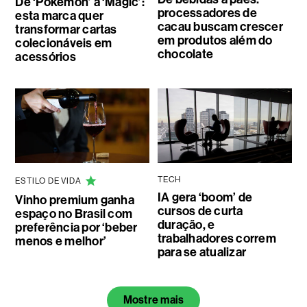
De ‘Pokémon’ a ‘Magic’:
processadores de
esta marca quer
cacau buscam crescer
transformar cartas
em produtos além do
colecionáveis em
chocolate
acessórios
TECH
ESTILO DE VIDA
IA gera ‘boom’ de
Vinho premium ganha
cursos de curta
espaço no Brasil com
duração, e
preferência por ‘beber
trabalhadores correm
menos e melhor’
para se atualizar
Mostre mais