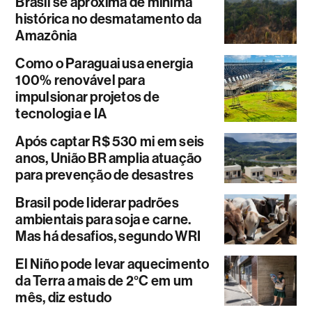
Brasil se aproxima de mínima
histórica no desmatamento da
Amazônia
Como o Paraguai usa energia
100% renovável para
impulsionar projetos de
tecnologia e IA
Após captar R$ 530 mi em seis
anos, União BR amplia atuação
para prevenção de desastres
Brasil pode liderar padrões
ambientais para soja e carne.
Mas há desafios, segundo WRI
El Niño pode levar aquecimento
da Terra a mais de 2°C em um
mês, diz estudo