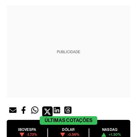
PUBLICIDADE
ÚLTIMAS
COTAÇÕES
IBOVESPA
DÓLAR
NASDAQ
-1.73%
-0.56%
+1.30%