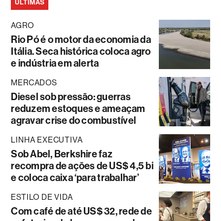
ÚLTIMAS
AGRO
Rio Pó é o motor da economia da
Itália. Seca histórica coloca agro
e indústria em alerta
MERCADOS
Diesel sob pressão: guerras
reduzem estoques e ameaçam
agravar crise do combustível
LINHA EXECUTIVA
Sob Abel, Berkshire faz
recompra de ações de US$ 4,5 bi
e coloca caixa ‘para trabalhar’
ESTILO DE VIDA
Com café de até US$ 32, rede de