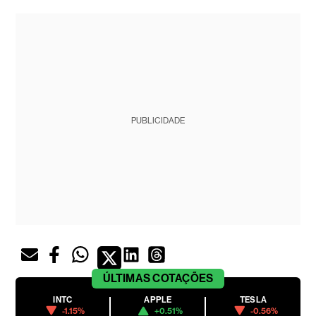
PUBLICIDADE
ÚLTIMAS
COTAÇÕES
INTC
APPLE
TESLA
-1.15%
+0.51%
-0.56%