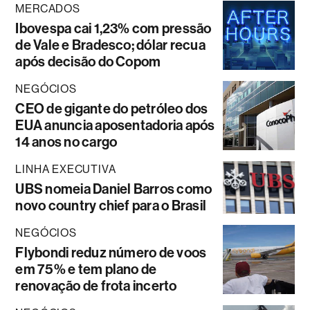
MERCADOS
Ibovespa cai 1,23% com pressão
de Vale e Bradesco; dólar recua
após decisão do Copom
NEGÓCIOS
CEO de gigante do petróleo dos
EUA anuncia aposentadoria após
14 anos no cargo
LINHA EXECUTIVA
UBS nomeia Daniel Barros como
novo country chief para o Brasil
NEGÓCIOS
Flybondi reduz número de voos
em 75% e tem plano de
renovação de frota incerto