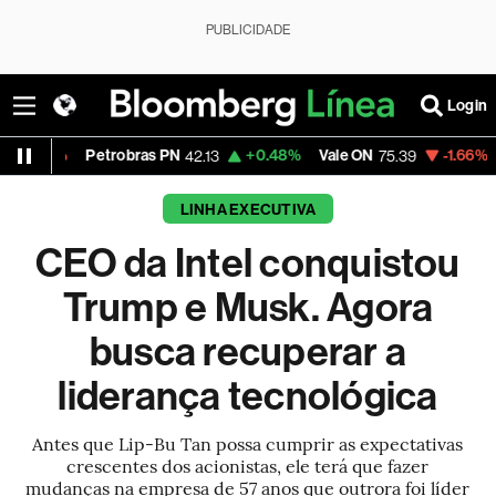
PUBLICIDADE
Login
etrobras PN
+0.48%
Vale ON
-1.66%
Itaú PN
42.13
75.39
41.8
LINHA EXECUTIVA
CEO da Intel conquistou
Trump e Musk. Agora
busca recuperar a
liderança tecnológica
Antes que Lip-Bu Tan possa cumprir as expectativas
crescentes dos acionistas, ele terá que fazer
mudanças na empresa de 57 anos que outrora foi líder