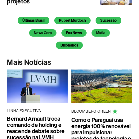
projetos
Temas deste artigo
Últimas Brasil
Rupert Murdoch
Sucessão
News Corp
Fox News
Mídia
Bilionários
Mais Notícias
LINHA EXECUTIVA
BLOOMBERG GREEN
Bernard Arnault troca
Como o Paraguai usa
comando de holding e
energia 100% renovável
reacende debate sobre
para impulsionar
sucessão na LVMH
projetos de tecnologia e