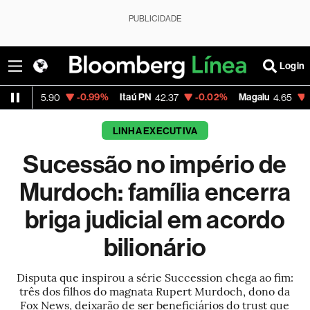
PUBLICIDADE
Login
-0.99%
Itaú PN
-0.02%
Magalu
-2.92%
Bitcoi
42.37
4.65
LINHA EXECUTIVA
Sucessão no império de
Murdoch: família encerra
briga judicial em acordo
bilionário
Disputa que inspirou a série Succession chega ao fim:
três dos filhos do magnata Rupert Murdoch, dono da
Fox News, deixarão de ser beneficiários do trust que