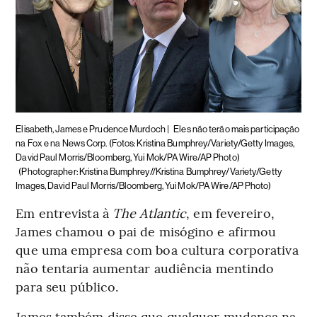
Elisabeth, James e Prudence Murdoch |
Eles não terão mais participação
na Fox e na News Corp. (Fotos: Kristina Bumphrey/Variety/Getty Images,
David Paul Morris/Bloomberg, Yui Mok/PA Wire/AP Photo)
(Photographer: Kristina Bumphrey//Kristina Bumphrey/Variety/Getty
Images, David Paul Morris/Bloomberg, Yui Mok/PA Wire/AP Photo)
Em entrevista à
The Atlantic
, em fevereiro,
James chamou o pai de misógino e afirmou
que uma empresa com boa cultura corporativa
não tentaria aumentar audiência mentindo
para seu público.
James também disse que qualquer mudança na