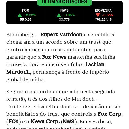
ÚLTIMAS
COTAÇÕES
FOX
NWS
IBOVESPA
+5.25%
+1.96%
-0.85%
55.025
33.775
176,224.15
Bloomberg —
Rupert Murdoch
e seus filhos
chegaram a um acordo sobre um trust que
controla duas empresas influentes, para
garantir que a
Fox News
mantenha sua linha
conservadora e que o seu filho,
Lachlan
Murdoch
, permaneça à frente do império
global de mídia.
Segundo o acordo anunciado nesta segunda-
feira (8), três dos filhos de Murdoch —
Prudence, Elisabeth e James — deixarão de ser
beneficiários do trust que controla a
Fox Corp.
(
) e a
News Corp.
(
). Em vez disso,
FOX
NWS
cada um dos três receberá US$ 1,1 bilhão,