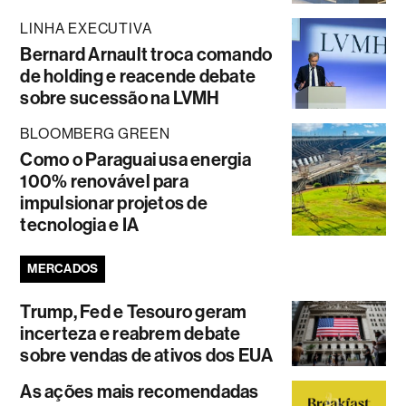
LINHA EXECUTIVA
Bernard Arnault troca comando
de holding e reacende debate
sobre sucessão na LVMH
BLOOMBERG GREEN
Como o Paraguai usa energia
100% renovável para
impulsionar projetos de
tecnologia e IA
MERCADOS
Trump, Fed e Tesouro geram
incerteza e reabrem debate
sobre vendas de ativos dos EUA
As ações mais recomendadas