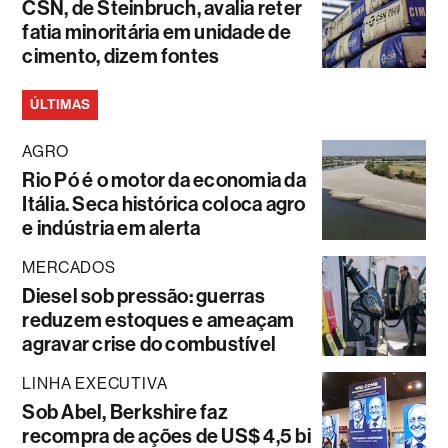
CSN, de Steinbruch, avalia reter
fatia minoritária em unidade de
cimento, dizem fontes
ÚLTIMAS
AGRO
Rio Pó é o motor da economia da
Itália. Seca histórica coloca agro
e indústria em alerta
MERCADOS
Diesel sob pressão: guerras
reduzem estoques e ameaçam
agravar crise do combustível
LINHA EXECUTIVA
Sob Abel, Berkshire faz
recompra de ações de US$ 4,5 bi