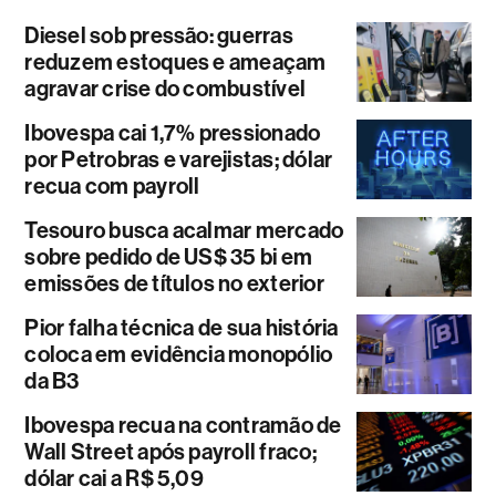
Diesel sob pressão: guerras
reduzem estoques e ameaçam
agravar crise do combustível
Ibovespa cai 1,7% pressionado
por Petrobras e varejistas; dólar
recua com payroll
Tesouro busca acalmar mercado
sobre pedido de US$ 35 bi em
emissões de títulos no exterior
Pior falha técnica de sua história
coloca em evidência monopólio
da B3
Ibovespa recua na contramão de
Wall Street após payroll fraco;
dólar cai a R$ 5,09