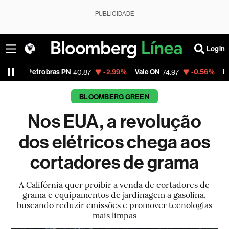
PUBLICIDADE
Login
obras PN
-2.99%
Vale ON
-0.56%
Itaú PN
40.87
74.97
40.75
BLOOMBERG GREEN
Nos EUA, a revolução
dos elétricos chega aos
cortadores de grama
A Califórnia quer proibir a venda de cortadores de
grama e equipamentos de jardinagem a gasolina,
buscando reduzir emissões e promover tecnologias
mais limpas