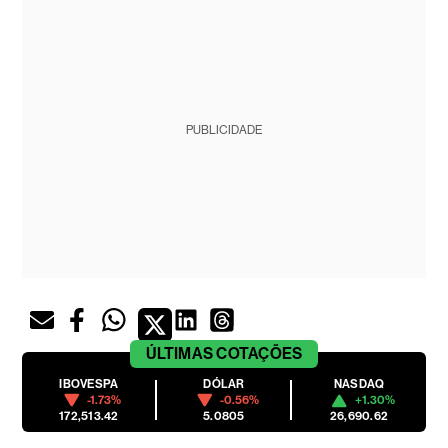
PUBLICIDADE
ÚLTIMAS
COTAÇÕES
IBOVESPA
DÓLAR
NASDAQ
-1.73%
-0.56%
+1.30%
172,513.42
5.0805
26,690.62