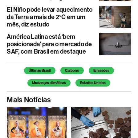
El Niño pode levar aquecimento
da Terra a mais de 2°C em um
mês, diz estudo
América Latina está ‘bem
posicionada' para o mercado de
SAF, com Brasil em destaque
Temas deste artigo
Últimas Brasil
Carbono
Emissões
Mudanças climáticas
Estados Unidos
Mais Notícias