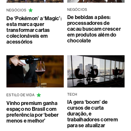
NEGÓCIOS
NEGÓCIOS
De bebidas a pães:
De ‘Pokémon’ a ‘Magic’:
processadores de
esta marca quer
cacau buscam crescer
transformar cartas
em produtos além do
colecionáveis em
chocolate
acessórios
TECH
ESTILO DE VIDA
IA gera ‘boom’ de
Vinho premium ganha
cursos de curta
espaço no Brasil com
duração, e
preferência por ‘beber
trabalhadores correm
menos e melhor’
para se atualizar