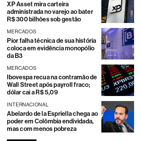
XP Asset mira carteira
administrada no varejo ao bater
R$ 300 bilhões sob gestão
MERCADOS
Pior falha técnica de sua história
coloca em evidência monopólio
da B3
MERCADOS
Ibovespa recua na contramão de
Wall Street após payroll fraco;
dólar cai a R$ 5,09
INTERNACIONAL
Abelardo de la Espriella chega ao
poder em Colômbia endividada,
mas com menos pobreza