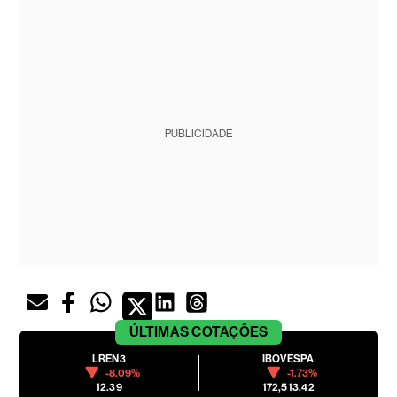
PUBLICIDADE
ÚLTIMAS
COTAÇÕES
LREN3
IBOVESPA
-8.09%
-1.73%
12.39
172,513.42