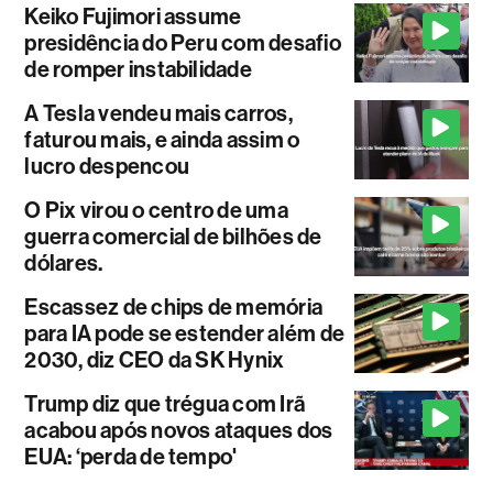
Keiko Fujimori assume
presidência do Peru com desafio
de romper instabilidade
A Tesla vendeu mais carros,
faturou mais, e ainda assim o
lucro despencou
O Pix virou o centro de uma
guerra comercial de bilhões de
dólares.
Escassez de chips de memória
para IA pode se estender além de
2030, diz CEO da SK Hynix
Trump diz que trégua com Irã
acabou após novos ataques dos
EUA: ‘perda de tempo'