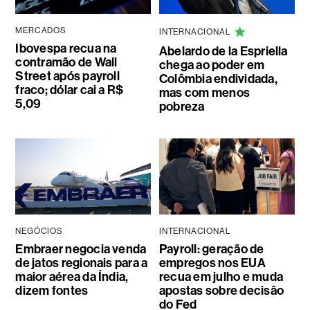
MERCADOS
INTERNACIONAL
Ibovespa recua na
Abelardo de la Espriella
contramão de Wall
chega ao poder em
Street após payroll
Colômbia endividada,
fraco; dólar cai a R$
mas com menos
5,09
pobreza
NEGÓCIOS
INTERNACIONAL
Embraer negocia venda
Payroll: geração de
de jatos regionais para a
empregos nos EUA
maior aérea da Índia,
recua em julho e muda
dizem fontes
apostas sobre decisão
do Fed