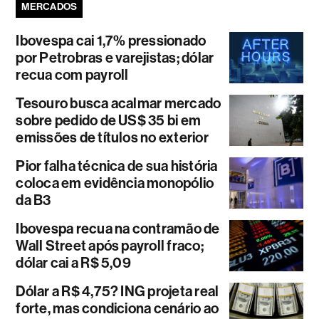
MERCADOS
Ibovespa cai 1,7% pressionado
por Petrobras e varejistas; dólar
recua com payroll
Tesouro busca acalmar mercado
sobre pedido de US$ 35 bi em
emissões de títulos no exterior
Pior falha técnica de sua história
coloca em evidência monopólio
da B3
Ibovespa recua na contramão de
Wall Street após payroll fraco;
dólar cai a R$ 5,09
Dólar a R$ 4,75? ING projeta real
forte, mas condiciona cenário ao