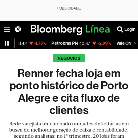
PUBLICIDADE
Login
-1.73%
Petrobras PN
-2.99%
Vale ON
-0.
3.42
40.87
74.97
NEGÓCIOS
Renner fecha loja em
ponto histórico de Porto
Alegre e cita fluxo de
clientes
Rede varejista tem fechado unidades deficitárias em
busca de melhorar geração de caixa e rentabilidade,
segundo analistas; no 1º trimestre, 20 lojas foram