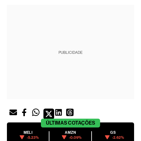
PUBLICIDADE
ÚLTIMAS
COTAÇÕES
MELI
AMZN
GS
-5.23%
-0.09%
-2.62%