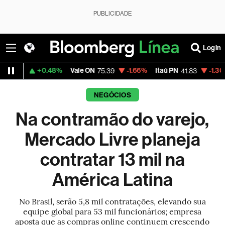
PUBLICIDADE
Login
0.48%
Vale ON
-1.66%
Itaú PN
-1.30%
Magalu
75.39
41.83
4
NEGÓCIOS
Na contramão do varejo,
Mercado Livre planeja
contratar 13 mil na
América Latina
No Brasil, serão 5,8 mil contratações, elevando sua
equipe global para 53 mil funcionários; empresa
aposta que as compras online continuem crescendo