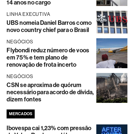
14 anos no cargo
LINHA EXECUTIVA
UBS nomeia Daniel Barros como
novo country chief para o Brasil
NEGÓCIOS
Flybondi reduz número de voos
em 75% e tem plano de
renovação de frota incerto
NEGÓCIOS
CSN se aproxima de quórum
necessário para acordo de dívida,
dizem fontes
MERCADOS
Ibovespa cai 1,23% com pressão