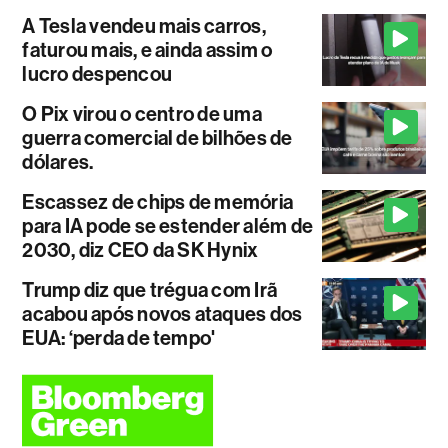
A Tesla vendeu mais carros,
faturou mais, e ainda assim o
lucro despencou
O Pix virou o centro de uma
guerra comercial de bilhões de
dólares.
Escassez de chips de memória
para IA pode se estender além de
2030, diz CEO da SK Hynix
Trump diz que trégua com Irã
acabou após novos ataques dos
EUA: ‘perda de tempo'