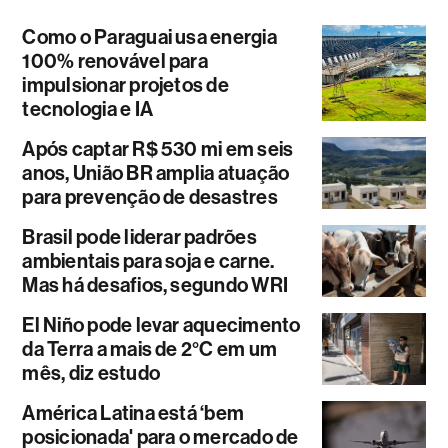
Como o Paraguai usa energia
100% renovável para
impulsionar projetos de
tecnologia e IA
Após captar R$ 530 mi em seis
anos, União BR amplia atuação
para prevenção de desastres
Brasil pode liderar padrões
ambientais para soja e carne.
Mas há desafios, segundo WRI
El Niño pode levar aquecimento
da Terra a mais de 2°C em um
mês, diz estudo
América Latina está ‘bem
posicionada' para o mercado de