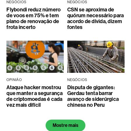
NEGÓCIOS
NEGÓCIOS
Flybondi reduz número
CSN se aproxima de
de voos em 75% e tem
quórum necessário para
plano de renovação de
acordo de dívida, dizem
frota incerto
fontes
OPINIÃO
NEGÓCIOS
Ataque hacker mostrou
Disputa de gigantes:
que manter a segurança
Gerdau tenta barrar
de criptomoedas é cada
avanço de siderúrgica
vez mais difícil
chinesa no Peru
Mostre mais