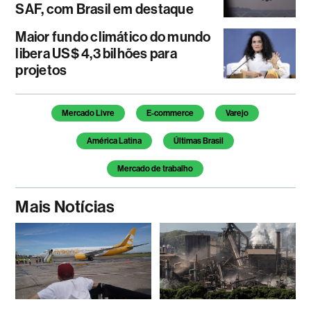
SAF, com Brasil em destaque
Maior fundo climático do mundo
libera US$ 4,3 bilhões para
projetos
Temas deste artigo
Mercado Livre
E-commerce
Varejo
América Latina
Últimas Brasil
Mercado de trabalho
Mais Notícias