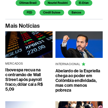
Temas deste artigo
Últimas Brasil
Nouriel Roubini
El-Erian
FED
Credit Suisse
Bancos
Mais Notícias
MERCADOS
INTERNACIONAL
Ibovespa recua na
Abelardo de la Espriella
contramão de Wall
chega ao poder em
Street após payroll
Colômbia endividada,
fraco; dólar cai a R$
mas com menos
5,09
pobreza