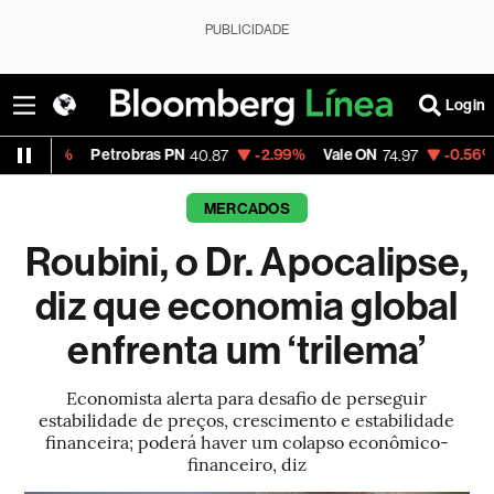
PUBLICIDADE
Login
Petrobras PN
-2.99%
Vale ON
-0.56%
Itaú PN
40.87
74.97
4
MERCADOS
Roubini, o Dr. Apocalipse,
diz que economia global
enfrenta um ‘trilema’
Economista alerta para desafio de perseguir
estabilidade de preços, crescimento e estabilidade
financeira; poderá haver um colapso econômico-
financeiro, diz