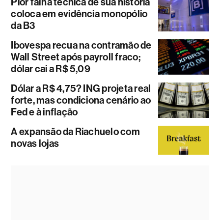
Pior falha técnica de sua história
coloca em evidência monopólio
da B3
Ibovespa recua na contramão de
Wall Street após payroll fraco;
dólar cai a R$ 5,09
Dólar a R$ 4,75? ING projeta real
forte, mas condiciona cenário ao
Fed e à inflação
A expansão da Riachuelo com
novas lojas