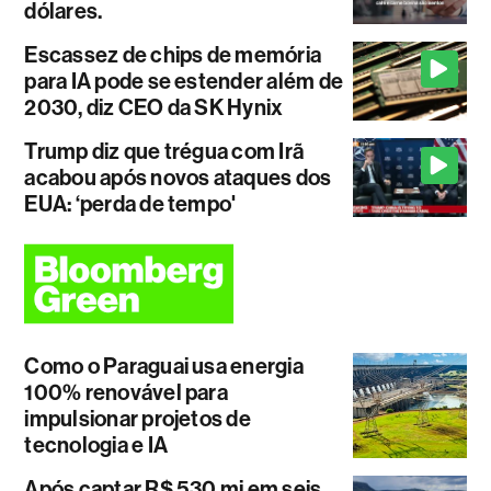
dólares.
Escassez de chips de memória
para IA pode se estender além de
2030, diz CEO da SK Hynix
Trump diz que trégua com Irã
acabou após novos ataques dos
EUA: ‘perda de tempo'
Como o Paraguai usa energia
100% renovável para
impulsionar projetos de
tecnologia e IA
Após captar R$ 530 mi em seis