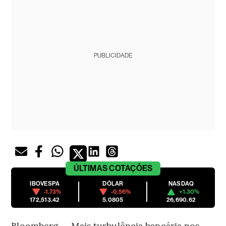
PUBLICIDADE
ÚLTIMAS
COTAÇÕES
IBOVESPA
DÓLAR
NASDAQ
-1.73%
-0.56%
+1.30%
172,513.42
5.0805
26,690.62
Bloomberg — Mais turbulência bancária nos