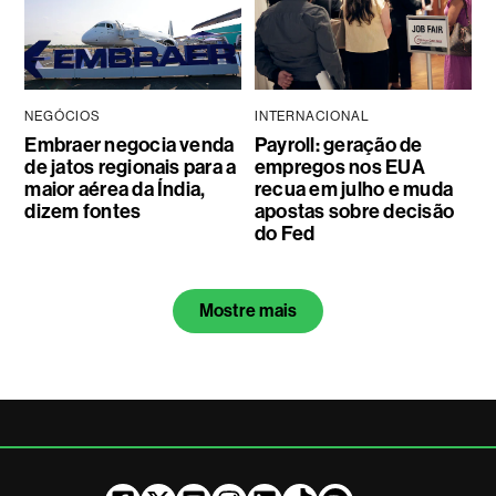
NEGÓCIOS
INTERNACIONAL
Embraer negocia venda
Payroll: geração de
de jatos regionais para a
empregos nos EUA
maior aérea da Índia,
recua em julho e muda
dizem fontes
apostas sobre decisão
do Fed
Mostre mais