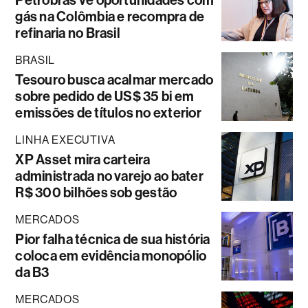
Petrobras vê oportunidades com
gás na Colômbia e recompra de
refinaria no Brasil
BRASIL
Tesouro busca acalmar mercado
sobre pedido de US$ 35 bi em
emissões de títulos no exterior
LINHA EXECUTIVA
XP Asset mira carteira
administrada no varejo ao bater
R$ 300 bilhões sob gestão
MERCADOS
Pior falha técnica de sua história
coloca em evidência monopólio
da B3
MERCADOS