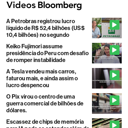
A Petrobras registrou lucro
líquido de R$ 52,4 bilhões (US$
10,4 bilhões) no segundo
Keiko Fujimori assume
presidência do Peru com desafio
de romper instabilidade
A Tesla vendeu mais carros,
faturou mais, e ainda assim o
lucro despencou
O Pix virou o centro de uma
guerra comercial de bilhões de
dólares.
Escassez de chips de memória