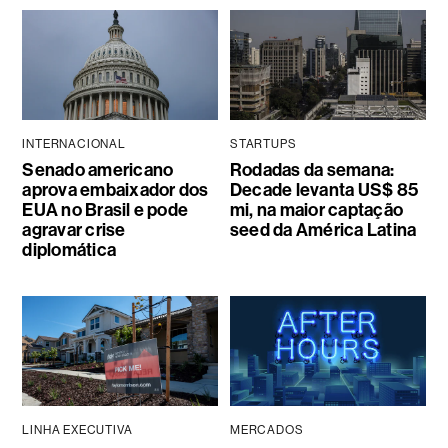
INTERNACIONAL
STARTUPS
Senado americano
Rodadas da semana:
aprova embaixador dos
Decade levanta US$ 85
EUA no Brasil e pode
mi, na maior captação
agravar crise
seed da América Latina
diplomática
LINHA EXECUTIVA
MERCADOS