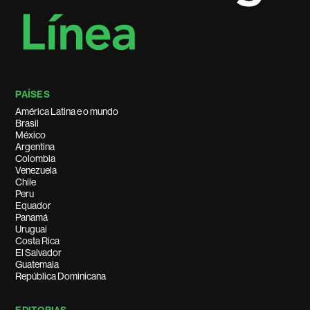
PAÍSES
América Latina e o mundo
Brasil
México
Argentina
Colombia
Venezuela
Chile
Peru
Equador
Panamá
Uruguai
Costa Rica
El Salvador
Guatemala
República Dominicana