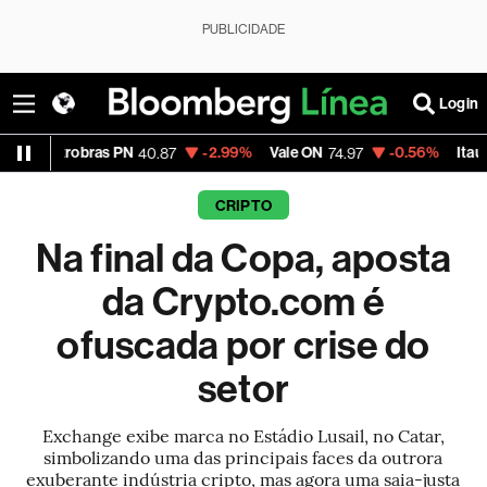
PUBLICIDADE
Login
ras PN
-2.99%
Vale ON
-0.56%
Itaú PN
40.87
74.97
40.75
CRIPTO
Na final da Copa, aposta
da Crypto.com é
ofuscada por crise do
setor
Exchange exibe marca no Estádio Lusail, no Catar,
simbolizando uma das principais faces da outrora
exuberante indústria cripto, mas agora uma saia-justa