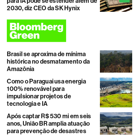
para IA pode se estender além de
2030, diz CEO da SK Hynix
Brasil se aproxima de mínima
histórica no desmatamento da
Amazônia
Como o Paraguai usa energia
100% renovável para
impulsionar projetos de
tecnologia e IA
Após captar R$ 530 mi em seis
anos, União BR amplia atuação
para prevenção de desastres