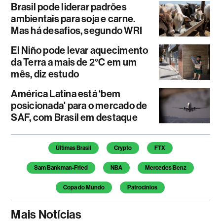
Brasil pode liderar padrões
ambientais para soja e carne.
Mas há desafios, segundo WRI
El Niño pode levar aquecimento
da Terra a mais de 2°C em um
mês, diz estudo
América Latina está ‘bem
posicionada' para o mercado de
SAF, com Brasil em destaque
Temas deste artigo
Últimas Brasil
Crypto
FTX
Sam Bankman-Fried
NBA
Mercedes Benz
Copa do Mundo
Patrocinios
Mais Notícias