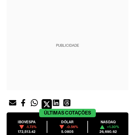
PUBLICIDADE
ÚLTIMAS
COTAÇÕES
IBOVESPA
DÓLAR
NASDAQ
-1.73%
-0.56%
+1.30%
172,513.42
5.0805
26,690.62