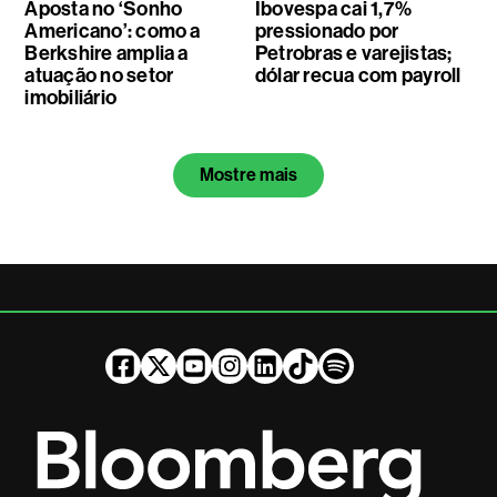
Aposta no ‘Sonho
Ibovespa cai 1,7%
Americano’: como a
pressionado por
Berkshire amplia a
Petrobras e varejistas;
atuação no setor
dólar recua com payroll
imobiliário
Mostre mais