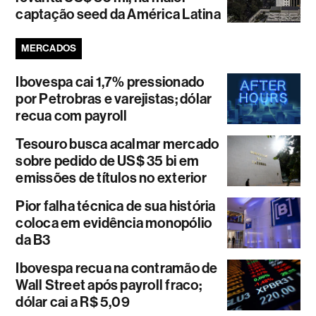
captação seed da América Latina
MERCADOS
Ibovespa cai 1,7% pressionado
por Petrobras e varejistas; dólar
recua com payroll
Tesouro busca acalmar mercado
sobre pedido de US$ 35 bi em
emissões de títulos no exterior
Pior falha técnica de sua história
coloca em evidência monopólio
da B3
Ibovespa recua na contramão de
Wall Street após payroll fraco;
dólar cai a R$ 5,09