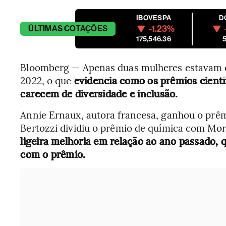
IBOVESPA
D
-1.23%
ÚLTIMAS
COTAÇÕES
175,546.36
5
Bloomberg — Apenas duas mulheres estavam e
2022, o que
evidencia como os prêmios cientí
carecem de diversidade e inclusão.
Annie Ernaux, autora francesa, ganhou o prêm
Bertozzi dividiu o prêmio de química com Mor
ligeira melhoria em relação ao ano passado,
com o prêmio.