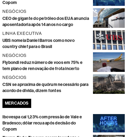
Copom
NEGÓCIOS
CEO de gigante do petróleo dos EUA anuncia
aposentadoria após 14 anos no cargo
LINHA EXECUTIVA
UBS nomeia Daniel Barros como novo
country chief para o Brasil
NEGÓCIOS
Flybondi reduz número de voos em 75% e
tem plano de renovação de frota incerto
NEGÓCIOS
CSN se aproxima de quórum necessário para
acordo de dívida, dizem fontes
MERCADOS
Ibovespa cai 1,23% com pressão de Vale e
Bradesco; dólar recua após decisão do
Copom