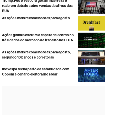
Trump, Fed e Tesouro geram incerteza e
reabrem debate sobre vendas de ativos dos
EUA
As ações mais recomendadas para agosto
Ações globais oscilam à espera de acordo no
Irã e dados do mercado de trabalho nos EUA
As ações mais recomendadas para agosto,
segundo 10 bancos e corretoras
Ibovespa fecha perto da estabilidade com
Copom e cenário eleitoral no radar