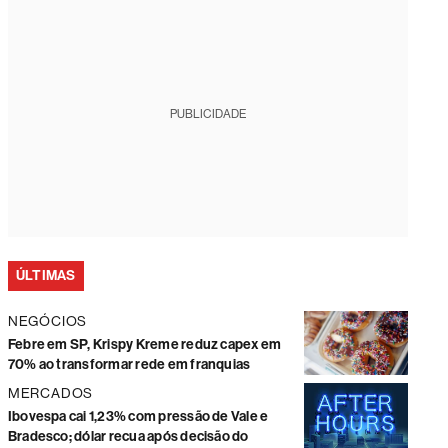
PUBLICIDADE
ÚLTIMAS
NEGÓCIOS
Febre em SP, Krispy Kreme reduz capex em
70% ao transformar rede em franquias
MERCADOS
Ibovespa cai 1,23% com pressão de Vale e
Bradesco; dólar recua após decisão do