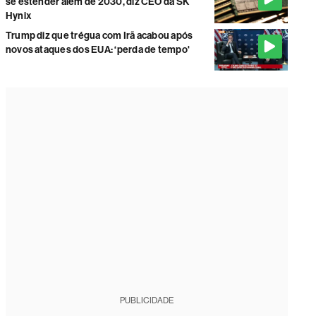
se estender além de 2030, diz CEO da SK
Hynix
Trump diz que trégua com Irã acabou após
novos ataques dos EUA: ‘perda de tempo'
PUBLICIDADE