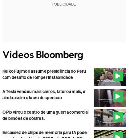
PUBLICIDADE
Keiko Fujimori assume presidência do Peru
com desafio de romper instabilidade
A Tesla vendeu mais carros, faturou mais, e
ainda assim o lucro despencou
O Pix virou o centro de uma guerra comercial
de bilhões de dólares.
Escassez de chips de memória para IA pode