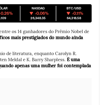
ÓLAR
NASDAQ
BTC/USD
-0.26%
-0.06%
-0.11%
.109
26,348.35
64,318.58
ntre os 14 ganhadores do Prêmio Nobel de
ficos mais prestigiados do mundo ainda
io de literatura, enquanto Carolyn R.
ten Meldal e K. Barry Sharpless.
É uma
 quando apenas uma mulher foi contemplada