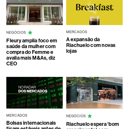
MERCADOS
NEGÓCIOS
A expansão da
Fleury amplia foco em
Riachuelo com novas
saúde da mulher com
lojas
compra do Femme e
avalia mais M&As, diz
CEO
MERCADOS
NEGÓCIOS
Bolsas internacionais
Riachuelo espera ‘bom
ficam estáveis antes de