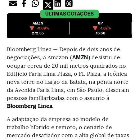
ÚLTIMAS
COTAÇÕES
AMZN
XP
-0.09%
-1.82%
272.35
16.68
Bloomberg Línea — Depois de dois anos de
negociações, a Amazon (
) desistiu de
AMZN
ocupar cerca de 20 mil metros quadrados no
Edifício Faria Lima Plaza, o FL Plaza, a icônica
nova torre no Largo da Batata, na ponta norte
da Avenida Faria Lima, em São Paulo, disseram
pessoas familiarizadas com o assunto à
Bloomberg Línea
.
A adaptação da empresa ao modelo de
trabalho híbrido e remoto, o cenário de
mercado desafiador com a alta global de taxas