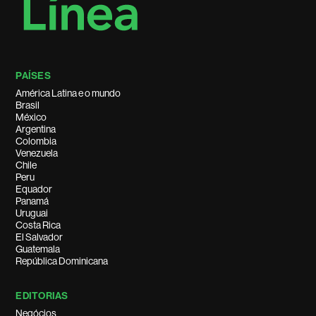
PAÍSES
América Latina e o mundo
Brasil
México
Argentina
Colombia
Venezuela
Chile
Peru
Equador
Panamá
Uruguai
Costa Rica
El Salvador
Guatemala
República Dominicana
EDITORIAS
Negócios