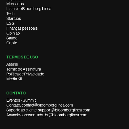
Mercados
Listas de Bloomberg Línea
Tech
Startups
ESG
Finanças pessoais
Opinião
Saúde
Cripto
TERMOS DE USO
Assine
Termo de Assinatura
Política de Privacidade
Media Kit
CONTATO
Eventos - Summit
Contato: contact@bloomberglinea.com
Suporte ao cliente: support@bloomberglinea.com
Anuncie conosco: ads_br@bloomberglinea.com