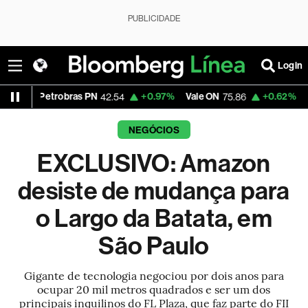
PUBLICIDADE
Login
obras PN
+0.97%
Vale ON
+0.62%
Itaú PN
42.54
75.86
41.88
NEGÓCIOS
EXCLUSIVO: Amazon
desiste de mudança para
o Largo da Batata, em
São Paulo
Gigante de tecnologia negociou por dois anos para
ocupar 20 mil metros quadrados e ser um dos
principais inquilinos do FL Plaza, que faz parte do FII