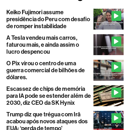
Keiko Fujimori assume
presidência do Peru com desafio
de romper instabilidade
A Tesla vendeu mais carros,
faturou mais, e ainda assim o
lucro despencou
O Pix virou o centro de uma
guerra comercial de bilhões de
dólares.
Escassez de chips de memória
para IA pode se estender além de
2030, diz CEO da SK Hynix
Trump diz que trégua com Irã
acabou após novos ataques dos
EUA: ‘perda de tempo'