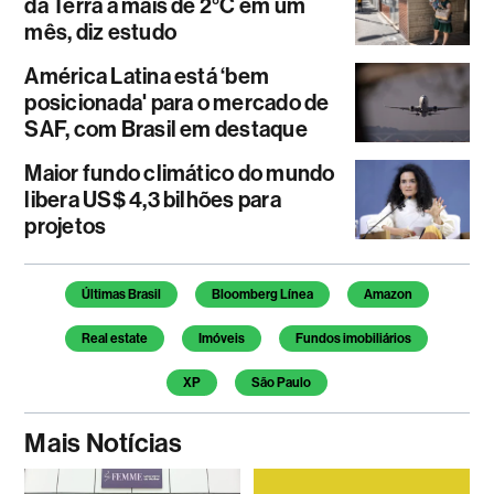
da Terra a mais de 2°C em um
mês, diz estudo
América Latina está ‘bem
posicionada' para o mercado de
SAF, com Brasil em destaque
Maior fundo climático do mundo
libera US$ 4,3 bilhões para
projetos
Temas deste artigo
Últimas Brasil
Bloomberg Línea
Amazon
Real estate
Imóveis
Fundos imobiliários
XP
São Paulo
Mais Notícias