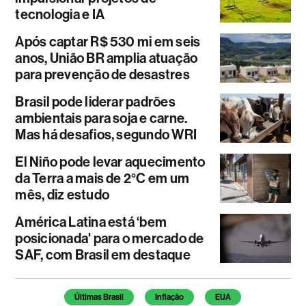
tecnologia e IA
Após captar R$ 530 mi em seis
anos, União BR amplia atuação
para prevenção de desastres
Brasil pode liderar padrões
ambientais para soja e carne.
Mas há desafios, segundo WRI
El Niño pode levar aquecimento
da Terra a mais de 2°C em um
mês, diz estudo
América Latina está ‘bem
posicionada' para o mercado de
SAF, com Brasil em destaque
Temas deste artigo
Últimas Brasil
Inflação
EUA