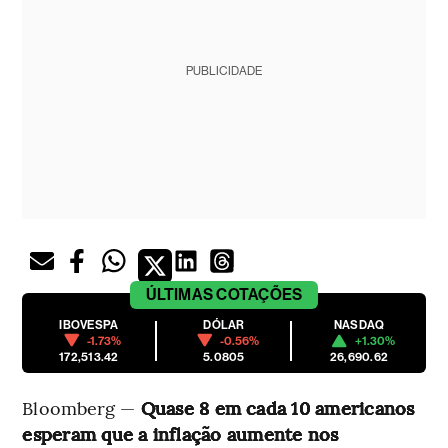
PUBLICIDADE
ÚLTIMAS
COTAÇÕES
IBOVESPA
DÓLAR
NASDAQ
-1.73%
-0.56%
+1.30%
172,513.42
5.0805
26,690.62
Bloomberg —
Quase 8 em cada 10 americanos
esperam que a inflação aumente nos