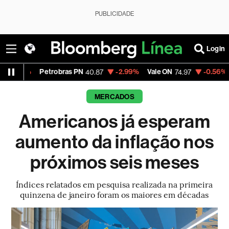
PUBLICIDADE
Login
Petrobras PN
-2.99%
Vale ON
-0.56%
Itaú PN
40.87
74.97
MERCADOS
Americanos já esperam
aumento da inflação nos
próximos seis meses
Índices relatados em pesquisa realizada na primeira
quinzena de janeiro foram os maiores em décadas