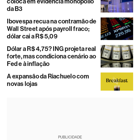
coloca em evidência monopólio
da B3
Ibovespa recua na contramão de
Wall Street após payroll fraco;
dólar cai a R$ 5,09
Dólar a R$ 4,75? ING projeta real
forte, mas condiciona cenário ao
Fed e à inflação
A expansão da Riachuelo com
novas lojas
PUBLICIDADE