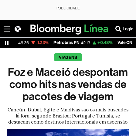
PUBLICIDADE
Login
-1.23%
Petrobras PN
+0.48%
Vale ON
-1
46.36
42.13
75.39
VIAGENS
Foz e Maceió despontam
como hits nas vendas de
pacotes de viagem
Cancún, Dubai, Egito e Maldivas são os mais buscados
lá fora, segundo Braztoa; Portugal e Tunísia, se
destacam como destinos internacionais em ascensão