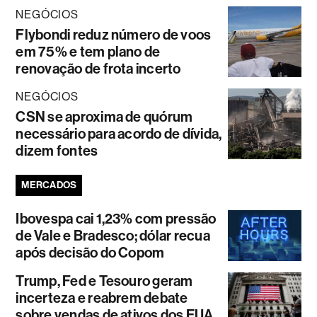
NEGÓCIOS
Flybondi reduz número de voos
em 75% e tem plano de
renovação de frota incerto
NEGÓCIOS
CSN se aproxima de quórum
necessário para acordo de dívida,
dizem fontes
MERCADOS
Ibovespa cai 1,23% com pressão
de Vale e Bradesco; dólar recua
após decisão do Copom
Trump, Fed e Tesouro geram
incerteza e reabrem debate
sobre vendas de ativos dos EUA