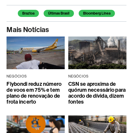
Temas deste artigo
Braztoa
Últimas Brasil
Bloomberg Línea
Mais Notícias
NEGÓCIOS
NEGÓCIOS
Flybondi reduz número
CSN se aproxima de
de voos em 75% e tem
quórum necessário para
plano de renovação de
acordo de dívida, dizem
frota incerto
fontes