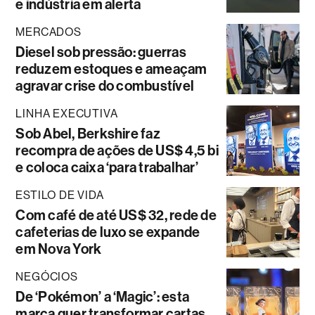
e indústria em alerta
MERCADOS
Diesel sob pressão: guerras
reduzem estoques e ameaçam
agravar crise do combustível
LINHA EXECUTIVA
Sob Abel, Berkshire faz
recompra de ações de US$ 4,5 bi
e coloca caixa ‘para trabalhar’
ESTILO DE VIDA
Com café de até US$ 32, rede de
cafeterias de luxo se expande
em Nova York
NEGÓCIOS
De ‘Pokémon’ a ‘Magic’: esta
marca quer transformar cartas