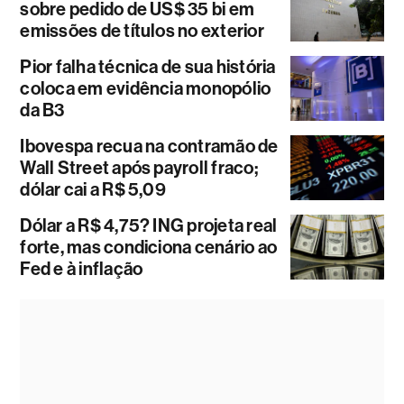
sobre pedido de US$ 35 bi em
emissões de títulos no exterior
Pior falha técnica de sua história
coloca em evidência monopólio
da B3
Ibovespa recua na contramão de
Wall Street após payroll fraco;
dólar cai a R$ 5,09
Dólar a R$ 4,75? ING projeta real
forte, mas condiciona cenário ao
Fed e à inflação