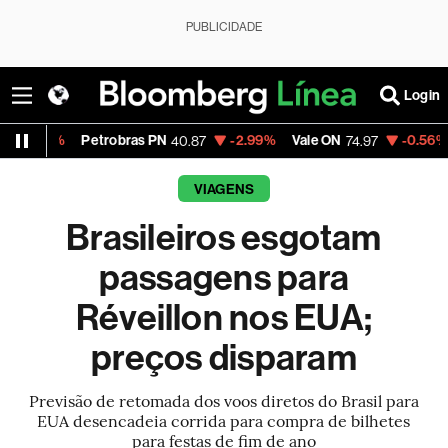
PUBLICIDADE
Login
Petrobras PN
-2.99%
Vale ON
-0.56%
Itaú PN
40.87
74.97
4
VIAGENS
Brasileiros esgotam
passagens para
Réveillon nos EUA;
preços disparam
Previsão de retomada dos voos diretos do Brasil para
EUA desencadeia corrida para compra de bilhetes
para festas de fim de ano