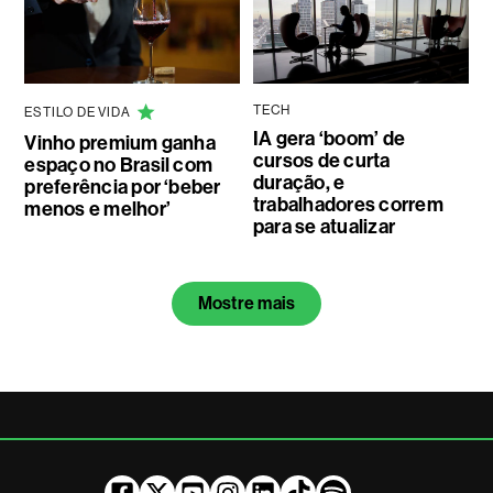
TECH
ESTILO DE VIDA
IA gera ‘boom’ de
Vinho premium ganha
cursos de curta
espaço no Brasil com
duração, e
preferência por ‘beber
trabalhadores correm
menos e melhor’
para se atualizar
Mostre mais