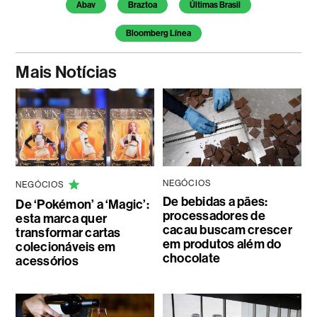
Temas deste artigo
Abav
Braztoa
Últimas Brasil
Bloomberg Línea
Mais Notícias
NEGÓCIOS
NEGÓCIOS
De bebidas a pães:
De ‘Pokémon’ a ‘Magic’:
processadores de
esta marca quer
cacau buscam crescer
transformar cartas
em produtos além do
colecionáveis em
chocolate
acessórios