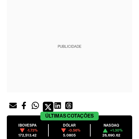
PUBLICIDADE
ÚLTIMAS
COTAÇÕES
IBOVESPA
DÓLAR
NASDAQ
-1.73%
-0.56%
+1.30%
172,513.42
5.0805
26,690.62