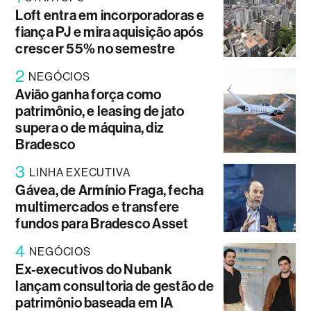
Loft entra em incorporadoras e
fiança PJ e mira aquisição após
crescer 55% no semestre
2
NEGÓCIOS
Avião ganha força como
patrimônio, e leasing de jato
supera o de máquina, diz
Bradesco
3
LINHA EXECUTIVA
Gávea, de Armínio Fraga, fecha
multimercados e transfere
fundos para Bradesco Asset
4
NEGÓCIOS
Ex-executivos do Nubank
lançam consultoria de gestão de
patrimônio baseada em IA