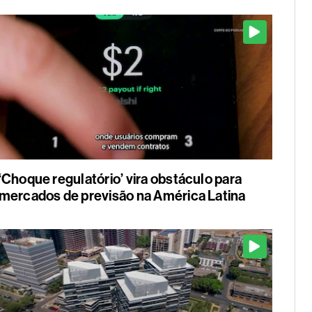
‘Choque regulatório’ vira obstáculo para
mercados de previsão na América Latina