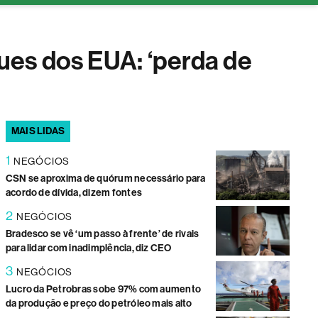
Saúde
ues dos EUA: ‘perda de
MAIS LIDAS
1
NEGÓCIOS
CSN se aproxima de quórum necessário para
acordo de dívida, dizem fontes
2
NEGÓCIOS
Bradesco se vê ‘um passo à frente’ de rivais
para lidar com inadimplência, diz CEO
3
NEGÓCIOS
Lucro da Petrobras sobe 97% com aumento
da produção e preço do petróleo mais alto