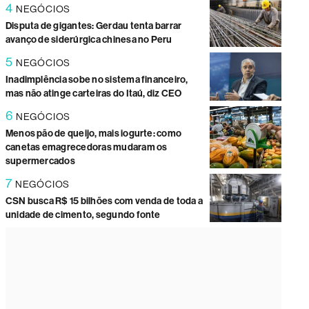
4
NEGÓCIOS
Disputa de gigantes: Gerdau tenta barrar
avanço de siderúrgica chinesa no Peru
5
NEGÓCIOS
Inadimplência sobe no sistema financeiro,
mas não atinge carteiras do Itaú, diz CEO
6
NEGÓCIOS
Menos pão de queijo, mais iogurte: como
canetas emagrecedoras mudaram os
supermercados
7
NEGÓCIOS
CSN busca R$ 15 bilhões com venda de toda a
unidade de cimento, segundo fonte