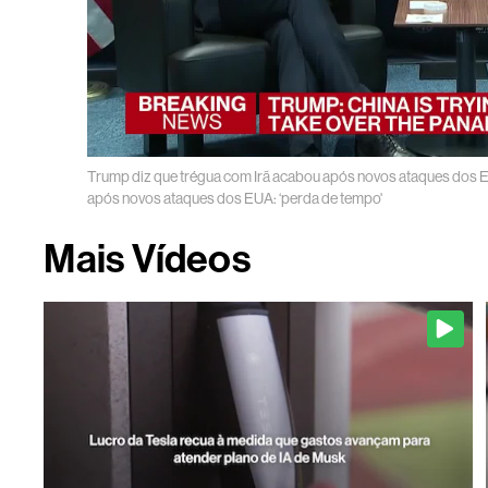
Trump diz que trégua com Irã acabou após novos ataques dos E
após novos ataques dos EUA: ‘perda de tempo'
Mais Vídeos