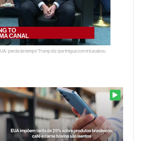
UA: ‘perda de tempo'
Trump diz que trégua com Irã acabou