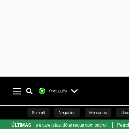
Português
Summit
Negócios
Mercados
Líne
etrobras e varejistas; dólar recua com payroll
ÚLTIMAS
Petrobras vê op
Bloomberg Green
Finanças pessoais
Viagens