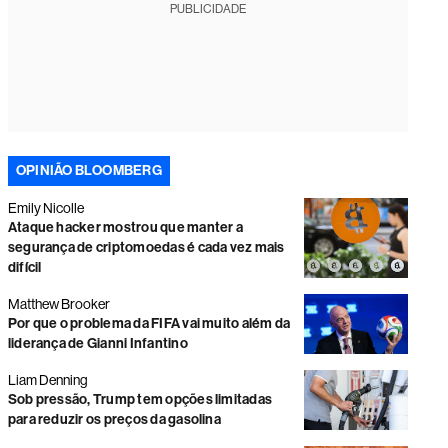
PUBLICIDADE
OPINIÃO BLOOMBERG
Emily Nicolle
Ataque hacker mostrou que manter a
segurança de criptomoedas é cada vez mais
difícil
Matthew Brooker
Por que o problema da FIFA vai muito além da
liderança de Gianni Infantino
Liam Denning
Sob pressão, Trump tem opções limitadas
para reduzir os preços da gasolina