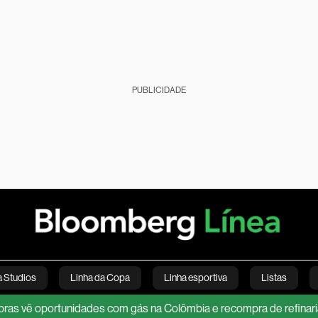
PUBLICIDADE
a Studios
Linha da Copa
Linha esportiva
Listas
ortunidades com gás na Colômbia e recompra de refinaria no Brasil
Agro
Internacional
Brasil
Startups
Lin