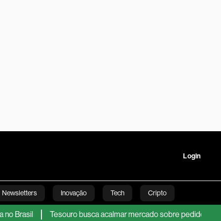
Login
Newsletters
Inovação
Tech
Cripto
Tesouro busca acalmar mercado sobre pedido de US$ 35 bi em
ha Executiva
Opinião
Estilo de vida
Vídeos