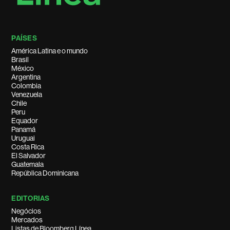
PAÍSES
América Latina e o mundo
Brasil
México
Argentina
Colombia
Venezuela
Chile
Peru
Equador
Panamá
Uruguai
Costa Rica
El Salvador
Guatemala
República Dominicana
EDITORIAS
Negócios
Mercados
Listas de Bloomberg Línea