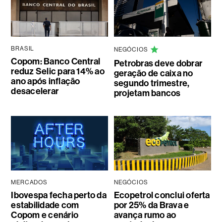
BRASIL
NEGÓCIOS
Copom: Banco Central
Petrobras deve dobrar
reduz Selic para 14% ao
geração de caixa no
ano após inflação
segundo trimestre,
desacelerar
projetam bancos
MERCADOS
NEGÓCIOS
Ibovespa fecha perto da
Ecopetrol conclui oferta
estabilidade com
por 25% da Brava e
Copom e cenário
avança rumo ao