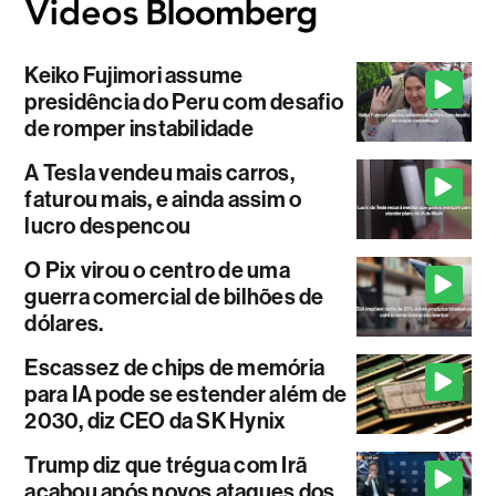
Keiko Fujimori assume
presidência do Peru com desafio
de romper instabilidade
A Tesla vendeu mais carros,
faturou mais, e ainda assim o
lucro despencou
O Pix virou o centro de uma
guerra comercial de bilhões de
dólares.
Escassez de chips de memória
para IA pode se estender além de
2030, diz CEO da SK Hynix
Trump diz que trégua com Irã
acabou após novos ataques dos