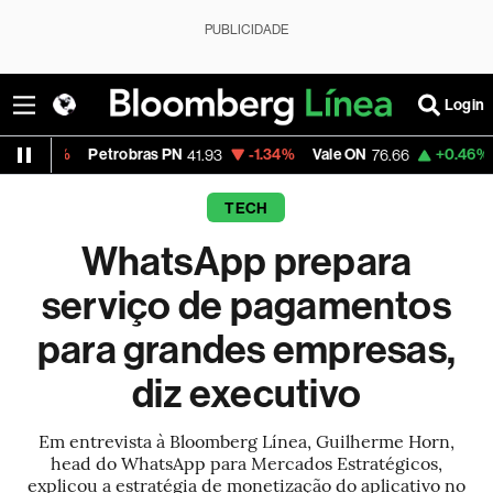
PUBLICIDADE
Login
etrobras PN
-1.34%
Vale ON
+0.46%
Itaú PN
41.93
76.66
42.
TECH
WhatsApp prepara
serviço de pagamentos
para grandes empresas,
diz executivo
Em entrevista à Bloomberg Línea, Guilherme Horn,
head do WhatsApp para Mercados Estratégicos,
explicou a estratégia de monetização do aplicativo no