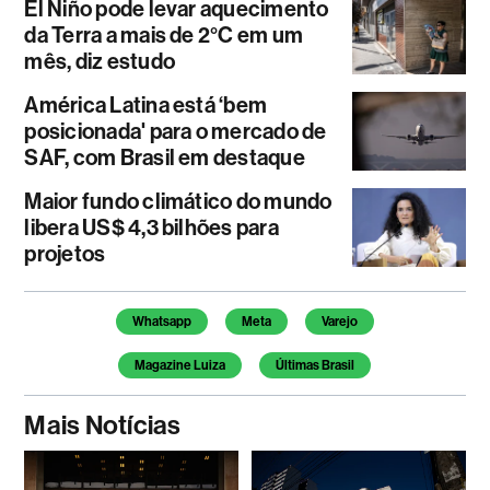
El Niño pode levar aquecimento
da Terra a mais de 2°C em um
mês, diz estudo
América Latina está ‘bem
posicionada' para o mercado de
SAF, com Brasil em destaque
Maior fundo climático do mundo
libera US$ 4,3 bilhões para
projetos
Temas deste artigo
Whatsapp
Meta
Varejo
Magazine Luiza
Últimas Brasil
Mais Notícias