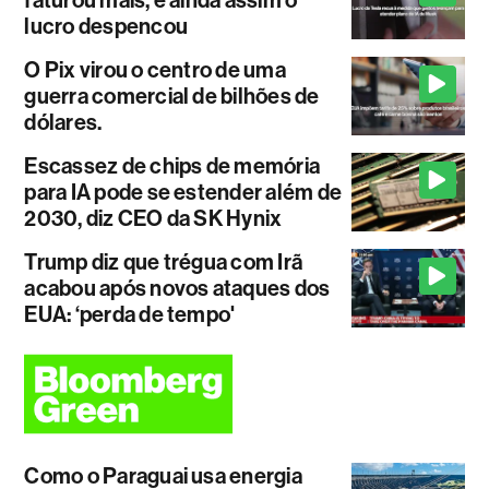
faturou mais, e ainda assim o
lucro despencou
O Pix virou o centro de uma
guerra comercial de bilhões de
dólares.
Escassez de chips de memória
para IA pode se estender além de
2030, diz CEO da SK Hynix
Trump diz que trégua com Irã
acabou após novos ataques dos
EUA: ‘perda de tempo'
Como o Paraguai usa energia