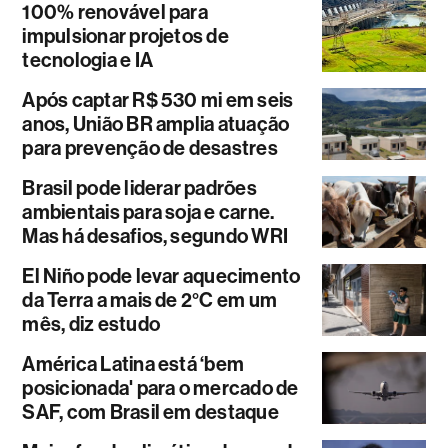
100% renovável para
impulsionar projetos de
tecnologia e IA
Após captar R$ 530 mi em seis
anos, União BR amplia atuação
para prevenção de desastres
Brasil pode liderar padrões
ambientais para soja e carne.
Mas há desafios, segundo WRI
El Niño pode levar aquecimento
da Terra a mais de 2°C em um
mês, diz estudo
América Latina está ‘bem
posicionada' para o mercado de
SAF, com Brasil em destaque