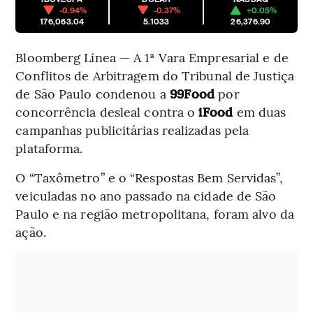
-0.94%
-0.37%
+0.05%
176,063.04
5.1033
26,376.90
Bloomberg Línea — A 1ª Vara Empresarial e de
Conflitos de Arbitragem do Tribunal de Justiça
de São Paulo condenou a
99Food
por
concorrência desleal contra o
iFood
em duas
campanhas publicitárias realizadas pela
plataforma.
O “Taxômetro” e o “Respostas Bem Servidas”,
veiculadas no ano passado na cidade de São
Paulo e na região metropolitana, foram alvo da
ação.