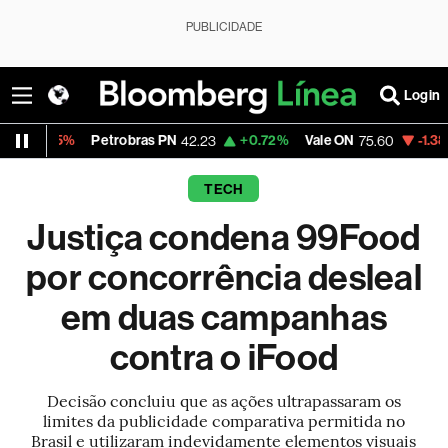
PUBLICIDADE
Login
Petrobras PN
+0.72%
Vale ON
-1.38%
Itaú PN
42.23
75.60
TECH
Justiça condena 99Food
por concorrência desleal
em duas campanhas
contra o iFood
Decisão concluiu que as ações ultrapassaram os
limites da publicidade comparativa permitida no
Brasil e utilizaram indevidamente elementos visuais