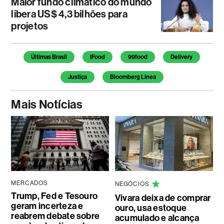
Maior fundo climático do mundo
libera US$ 4,3 bilhões para
projetos
Temas deste artigo
Últimas Brasil
IFood
99food
Delivery
Justiça
Bloomberg Línea
Mais Notícias
MERCADOS
NEGÓCIOS
Trump, Fed e Tesouro
Vivara deixa de comprar
geram incerteza e
ouro, usa estoque
reabrem debate sobre
acumulado e alcança