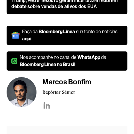
Trump, Fed e Tesouro geram incerteza e reabrem
debate sobre vendas de ativos dos EUA
Faça da
Bloomberg Línea
sua fonte de notícias
aqui
Nos acompanhe no canal de
WhatsApp
da
Bloomberg Línea no Brasil
Marcos Bonfim
Repórter Sênior