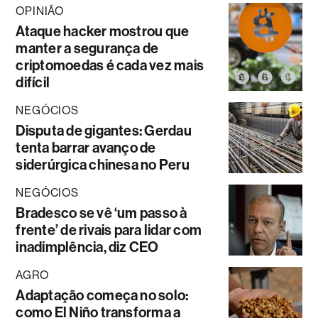
OPINIÃO
Ataque hacker mostrou que
manter a segurança de
criptomoedas é cada vez mais
difícil
NEGÓCIOS
Disputa de gigantes: Gerdau
tenta barrar avanço de
siderúrgica chinesa no Peru
NEGÓCIOS
Bradesco se vê ‘um passo à
frente’ de rivais para lidar com
inadimplência, diz CEO
AGRO
Adaptação começa no solo:
como El Niño transforma a