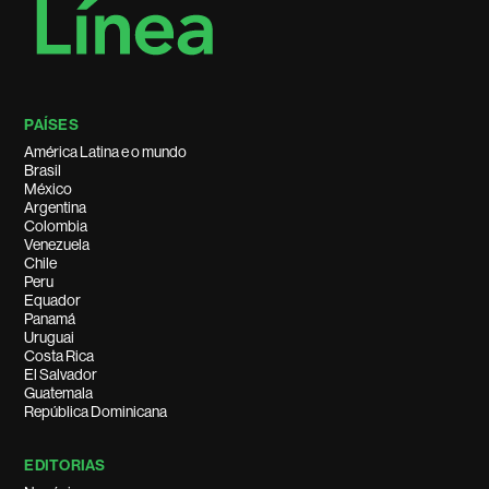
PAÍSES
América Latina e o mundo
Brasil
México
Argentina
Colombia
Venezuela
Chile
Peru
Equador
Panamá
Uruguai
Costa Rica
El Salvador
Guatemala
República Dominicana
EDITORIAS