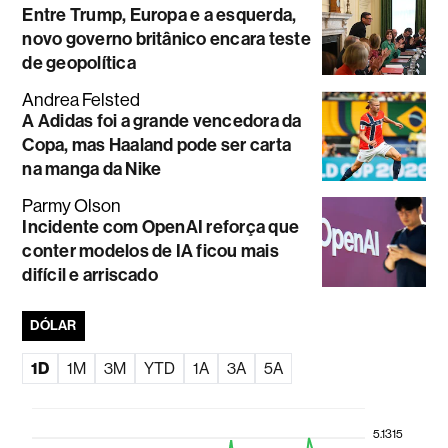
Entre Trump, Europa e a esquerda,
novo governo britânico encara teste
de geopolítica
Andrea Felsted
A Adidas foi a grande vencedora da
Copa, mas Haaland pode ser carta
na manga da Nike
Parmy Olson
Incidente com OpenAI reforça que
conter modelos de IA ficou mais
difícil e arriscado
DÓLAR
1D
1M
3M
YTD
1A
3A
5A
5.1315