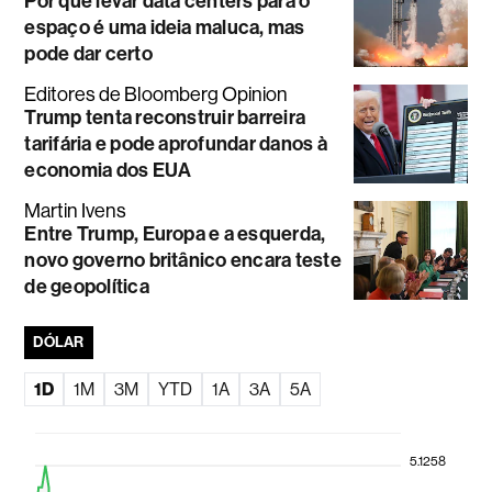
Por que levar data centers para o
espaço é uma ideia maluca, mas
pode dar certo
Editores de Bloomberg Opinion
Trump tenta reconstruir barreira
tarifária e pode aprofundar danos à
economia dos EUA
Martin Ivens
Entre Trump, Europa e a esquerda,
novo governo britânico encara teste
de geopolítica
DÓLAR
1D
1M
3M
YTD
1A
3A
5A
5.1258