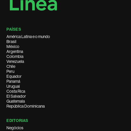
PAÍSES
América Latina e o mundo
Brasil
México
Argentina
Colombia
Venezuela
Chile
Peru
Equador
Panamá
Uruguai
Costa Rica
El Salvador
Guatemala
República Dominicana
EDITORIAS
Negócios