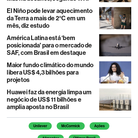
El Niño pode levar aquecimento
da Terra a mais de 2°C em um
mês, diz estudo
América Latina está ‘bem
posicionada' para o mercado de
SAF, com Brasil em destaque
Maior fundo climático do mundo
libera US$ 4,3 bilhões para
projetos
Huawei faz da energia limpa um
negócio de US$ 11 bilhões e
amplia aposta no Brasil
Temas deste artigo
Unilever
McCormick
Ações