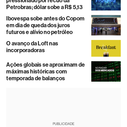
pressionado por recuo da
Petrobras; dólar sobe a R$ 5,13
Ibovespa sobe antes do Copom
em dia de queda dos juros
futuros e alívio no petróleo
O avanço da Loft nas
incorporadoras
Ações globais se aproximam de
máximas históricas com
temporada de balanços
PUBLICIDADE