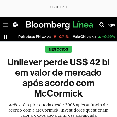
PUBLICIDADE
Login
Petrobras PN
-0.71%
Vale ON
+0.29%
Itaú PN
42.20
76.53
42
NEGÓCIOS
Unilever perde US$ 42 bi
em valor de mercado
após acordo com
McCormick
Ações têm pior queda desde 2008 após anúncio de
acordo com a McCormick; investidores questionam
valor e exposição a empresa alavancada