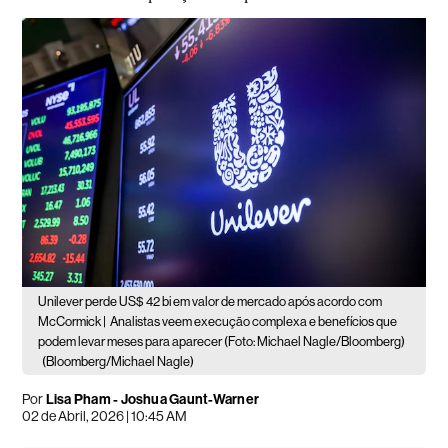
Unilever perde US$ 42 bi em valor de mercado após acordo com
McCormick |
Analistas veem execução complexa e benefícios que
podem levar meses para aparecer (Foto: Michael Nagle/Bloomberg)
(Bloomberg/Michael Nagle)
Por
Lisa Pham - Joshua Gaunt-Warner
02 de Abril, 2026 | 10:45 AM