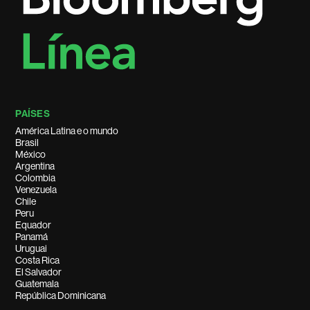
PAÍSES
América Latina e o mundo
Brasil
México
Argentina
Colombia
Venezuela
Chile
Peru
Equador
Panamá
Uruguai
Costa Rica
El Salvador
Guatemala
República Dominicana