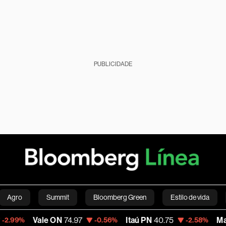
PUBLICIDADE
Agro
Summit
Bloomberg Green
Estilo de vida
Vale ON
74.97
Itaú PN
40.75
Magalu
4.40
-0.56%
-2.58%
nanças pessoais
Viagens
Internacional
Brasil
S