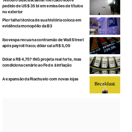
Tesouro busca acalmar mercado sobre
pedido de US$ 35 bi em emissões de títulos
no exterior
Pior falha técnica de sua história coloca em
evidência monopólio da B3
Ibovespa recua na contramão de Wall Street
após payroll fraco; dólar cai a R$ 5,09
Dólar a R$ 4,75? ING projeta real forte, mas
condiciona cenário ao Fed e à inflação
A expansão da Riachuelo com novas lojas