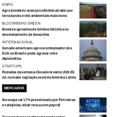
AGRO
Agro brasileiro avança na Bolívia atraído por
terra barata e leis ambientais mais leves
BLOOMBERG GREEN
Brasil se aproxima de mínima histórica no
desmatamento da Amazônia
INTERNACIONAL
Senado americano aprova embaixador dos
EUA no Brasil e pode agravar crise
diplomática
STARTUPS
Rodadas da semana: Decade levanta US$ 85
mi, na maior captação seed da América Latina
MERCADOS
Ibovespa cai 1,7% pressionado por Petrobras
e varejistas; dólar recua com payroll