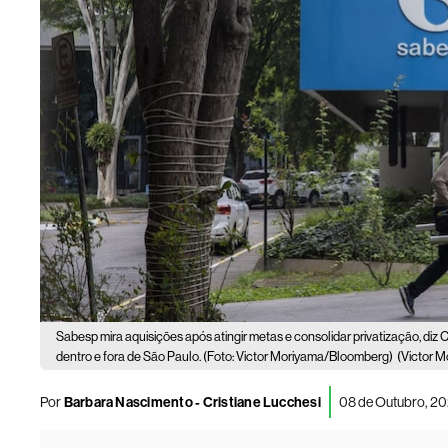
Sabesp mira aquisições após atingir metas e consolidar privatização, diz 
dentro e fora de São Paulo. (Foto: Victor Moriyama/Bloomberg)
(Victor 
Por
Barbara Nascimento - Cristiane Lucchesi
08 de Outubro, 20