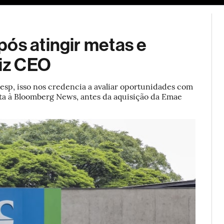
ESG
Soluções de publicidade
Bloomberg Línea
Assina
pós atingir metas e
diz CEO
esp, isso nos credencia a avaliar oportunidades com
ista à Bloomberg News, antes da aquisição da Emae