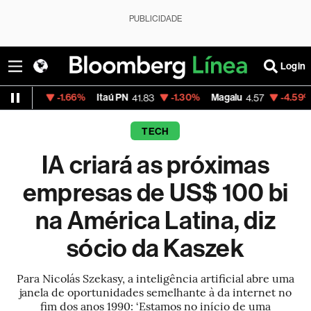
PUBLICIDADE
Login
-1.66%
Itaú PN
-1.30%
Magalu
-4.59%
Bitcoin
41.83
4.57
64
TECH
IA criará as próximas
empresas de US$ 100 bi
na América Latina, diz
sócio da Kaszek
Para Nicolás Szekasy, a inteligência artificial abre uma
janela de oportunidades semelhante à da internet no
fim dos anos 1990: ‘Estamos no início de uma