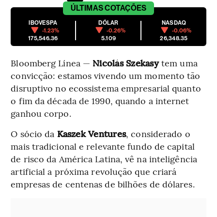
ÚLTIMAS
COTAÇÕES
IBOVESPA
DÓLAR
NASDAQ
-1.23%
-0.26%
-0.06%
175,546.36
5.109
26,348.35
Bloomberg Línea —
Nicolás Szekasy
tem uma
convicção: estamos vivendo um momento tão
disruptivo no ecossistema empresarial quanto
o fim da década de 1990, quando a internet
ganhou corpo.
O sócio da
Kaszek Ventures
, considerado o
mais tradicional e relevante fundo de capital
de risco da América Latina, vê na inteligência
artificial a próxima revolução que criará
empresas de centenas de bilhões de dólares.