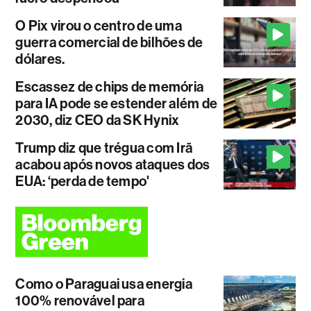
O Pix virou o centro de uma
guerra comercial de bilhões de
dólares.
Escassez de chips de memória
para IA pode se estender além de
2030, diz CEO da SK Hynix
Trump diz que trégua com Irã
acabou após novos ataques dos
EUA: ‘perda de tempo'
Como o Paraguai usa energia
100% renovável para