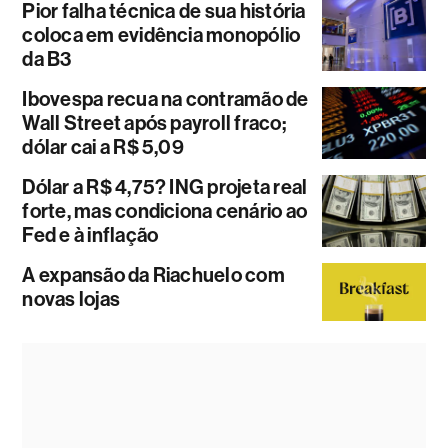
Pior falha técnica de sua história
coloca em evidência monopólio
da B3
Ibovespa recua na contramão de
Wall Street após payroll fraco;
dólar cai a R$ 5,09
Dólar a R$ 4,75? ING projeta real
forte, mas condiciona cenário ao
Fed e à inflação
A expansão da Riachuelo com
novas lojas