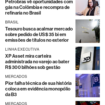
Petrobras vê oportunidades com
gás na Colômbia e recompra de
refinaria no Brasil
BRASIL
Tesouro busca acalmar mercado
sobre pedido de US$ 35 bi em
emissões de títulos no exterior
LINHA EXECUTIVA
XP Asset mira carteira
administrada no varejo ao bater
R$ 300 bilhões sob gestão
MERCADOS
Pior falha técnica de sua história
coloca em evidência monopólio
da B3
MERCADOS