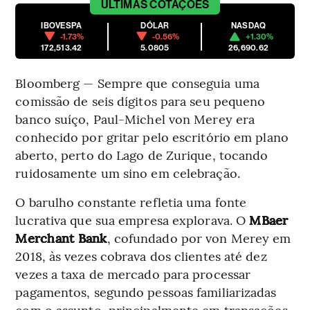
ÚLTIMAS
COTAÇÕES
IBOVESPA
DÓLAR
NASDAQ
-1.73%
-0.56%
+1.30%
172,513.42
5.0805
26,690.62
Bloomberg — Sempre que conseguia uma
comissão de seis dígitos para seu pequeno
banco suíço, Paul-Michel von Merey era
conhecido por gritar pelo escritório em plano
aberto, perto do Lago de Zurique, tocando
ruidosamente um sino em celebração.
O barulho constante refletia uma fonte
lucrativa que sua empresa explorava. O
MBaer
Merchant Bank
, cofundado por von Merey em
2018, às vezes cobrava dos clientes até dez
vezes a taxa de mercado para processar
pagamentos, segundo pessoas familiarizadas
com o assunto, principalmente em transações