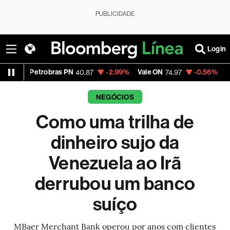
PUBLICIDADE
Login
robras PN
-2.99%
Vale ON
-0.56%
Itaú PN
40.87
74.97
40.75
NEGÓCIOS
Como uma trilha de
dinheiro sujo da
Venezuela ao Irã
derrubou um banco
suíço
MBaer Merchant Bank operou por anos com clientes