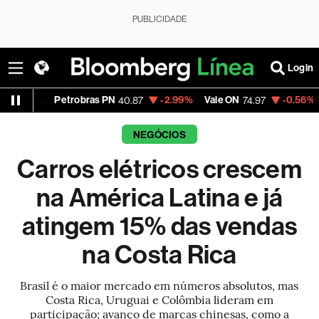
PUBLICIDADE
Login
etrobras PN
-2.99%
Vale ON
-0.56%
Itaú PN
40.87
74.97
40.
NEGÓCIOS
Carros elétricos crescem
na América Latina e já
atingem 15% das vendas
na Costa Rica
Brasil é o maior mercado em números absolutos, mas
Costa Rica, Uruguai e Colômbia lideram em
participação; avanço de marcas chinesas, como a