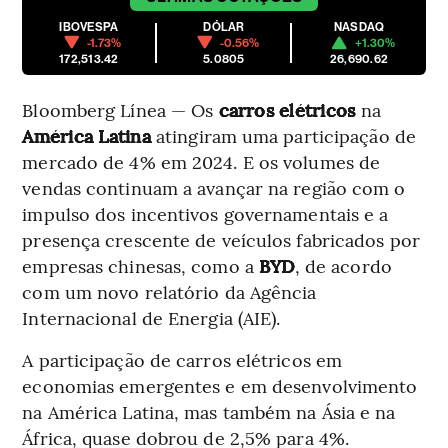
IBOVESPA
DÓLAR
NASDAQ
-1.73%
-0.56%
+1.30%
172,513.42
5.0805
26,690.62
Bloomberg Línea — Os
carros elétricos
na
América Latina
atingiram uma participação de
mercado de 4% em 2024. E os volumes de
vendas continuam a avançar na região com o
impulso dos incentivos governamentais e a
presença crescente de veículos fabricados por
empresas chinesas, como a
BYD
, de acordo
com um novo relatório da Agência
Internacional de Energia (AIE).
A participação de carros elétricos em
economias emergentes e em desenvolvimento
na América Latina, mas também na Ásia e na
África, quase dobrou de 2,5% para 4%.