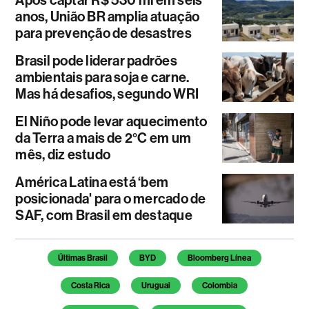
anos, União BR amplia atuação
para prevenção de desastres
Brasil pode liderar padrões
ambientais para soja e carne.
Mas há desafios, segundo WRI
El Niño pode levar aquecimento
da Terra a mais de 2°C em um
mês, diz estudo
América Latina está ‘bem
posicionada' para o mercado de
SAF, com Brasil em destaque
Temas deste artigo
Últimas Brasil
BYD
Bloomberg Línea
Costa Rica
Uruguai
Colombia