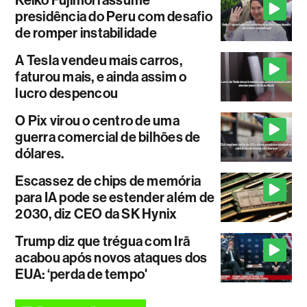
Keiko Fujimori assume
presidência do Peru com desafio
de romper instabilidade
A Tesla vendeu mais carros,
faturou mais, e ainda assim o
lucro despencou
O Pix virou o centro de uma
guerra comercial de bilhões de
dólares.
Escassez de chips de memória
para IA pode se estender além de
2030, diz CEO da SK Hynix
Trump diz que trégua com Irã
acabou após novos ataques dos
EUA: ‘perda de tempo'