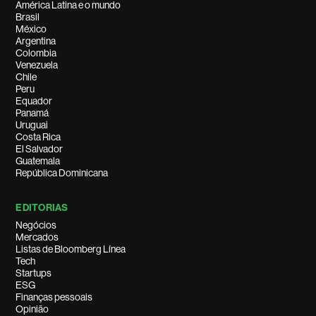
América Latina e o mundo
Brasil
México
Argentina
Colombia
Venezuela
Chile
Peru
Equador
Panamá
Uruguai
Costa Rica
El Salvador
Guatemala
República Dominicana
EDITORIAS
Negócios
Mercados
Listas de Bloomberg Línea
Tech
Startups
ESG
Finanças pessoais
Opinião