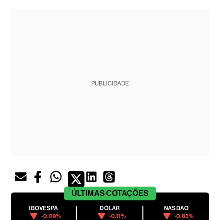
PUBLICIDADE
ÚLTIMAS
COTAÇÕES
IBOVESPA
DÓLAR
NASDAQ
-0.09%
-0.11%
-0.83%