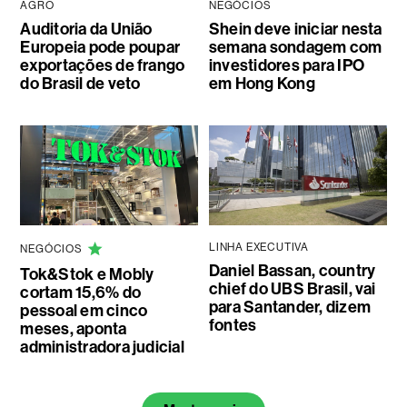
AGRO
NEGÓCIOS
Auditoria da União
Shein deve iniciar nesta
Europeia pode poupar
semana sondagem com
exportações de frango
investidores para IPO
do Brasil de veto
em Hong Kong
LINHA EXECUTIVA
NEGÓCIOS
Daniel Bassan, country
Tok&Stok e Mobly
chief do UBS Brasil, vai
cortam 15,6% do
para Santander, dizem
pessoal em cinco
fontes
meses, aponta
administradora judicial