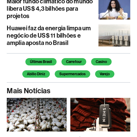
Maior fundo climático do mundo
libera US$ 4,3 bilhões para
projetos
Huawei faz da energia limpa um
negócio de US$ 11 bilhões e
amplia aposta no Brasil
Temas deste artigo
Últimas Brasil
Carrefour
Casino
Abilio Diniz
Supermercados
Varejo
Mais Notícias