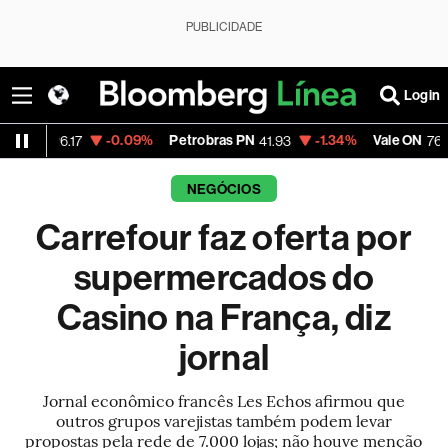
PUBLICIDADE
Login
-0.09%
Petrobras PN
-1.34%
Vale ON
+0.4
.17
41.93
76.66
NEGÓCIOS
Carrefour faz oferta por
supermercados do
Casino na França, diz
jornal
Jornal econômico francês Les Echos afirmou que
outros grupos varejistas também podem levar
propostas pela rede de 7.000 lojas; não houve menção