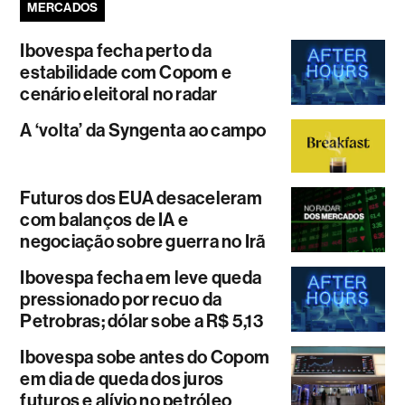
MERCADOS
Ibovespa fecha perto da
estabilidade com Copom e
cenário eleitoral no radar
A ‘volta’ da Syngenta ao campo
Futuros dos EUA desaceleram
com balanços de IA e
negociação sobre guerra no Irã
Ibovespa fecha em leve queda
pressionado por recuo da
Petrobras; dólar sobe a R$ 5,13
Ibovespa sobe antes do Copom
em dia de queda dos juros
futuros e alívio no petróleo