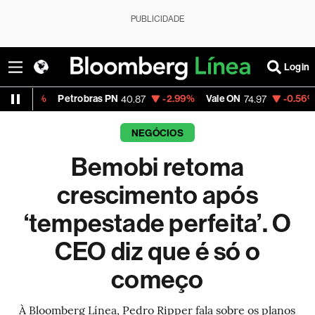
PUBLICIDADE
Login
etrobras PN
-2.99%
Vale ON
-0.56%
Itaú PN
40.87
74.97
40.7
NEGÓCIOS
Bemobi retoma
crescimento após
‘tempestade perfeita’. O
CEO diz que é só o
começo
À Bloomberg Línea, Pedro Ripper fala sobre os planos