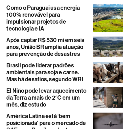
Como o Paraguai usa energia
100% renovável para
impulsionar projetos de
tecnologia e IA
Após captar R$ 530 mi em seis
anos, União BR amplia atuação
para prevenção de desastres
Brasil pode liderar padrões
ambientais para soja e carne.
Mas há desafios, segundo WRI
El Niño pode levar aquecimento
da Terra a mais de 2°C em um
mês, diz estudo
América Latina está ‘bem
posicionada' para o mercado de