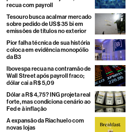
recua com payroll
Tesouro busca acalmar mercado
sobre pedido de US$ 35 bi em
emissões de títulos no exterior
Pior falha técnica de sua história
coloca em evidência monopólio
da B3
Ibovespa recua na contramão de
Wall Street após payroll fraco;
dólar cai a R$ 5,09
Dólar a R$ 4,75? ING projeta real
forte, mas condiciona cenário ao
Fed e à inflação
A expansão da Riachuelo com
novas lojas