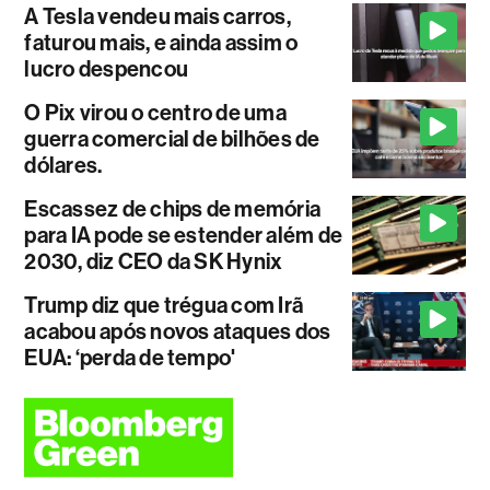
A Tesla vendeu mais carros,
faturou mais, e ainda assim o
lucro despencou
O Pix virou o centro de uma
guerra comercial de bilhões de
dólares.
Escassez de chips de memória
para IA pode se estender além de
2030, diz CEO da SK Hynix
Trump diz que trégua com Irã
acabou após novos ataques dos
EUA: ‘perda de tempo'