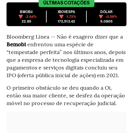
ÚLTIMAS
COTAÇÕES
BMOB3
IBOVESPA
DÓLAR
-2.64%
-1.73%
-0.56%
22.85
172,513.42
5.0805
Bloomberg Línea — Não é exagero dizer que a
Bemobi
enfrentou uma espécie de
“tempestade perfeita” nos últimos anos, depois
que a empresa de tecnologia especializada em
pagamentos e serviços digitais concluiu seu
IPO (oferta pública inicial de ações) em 2021.
O primeiro obstáculo se deu quando a Oi,
então sua maior cliente, se desfez da operação
móvel no processo de recuperação judicial.