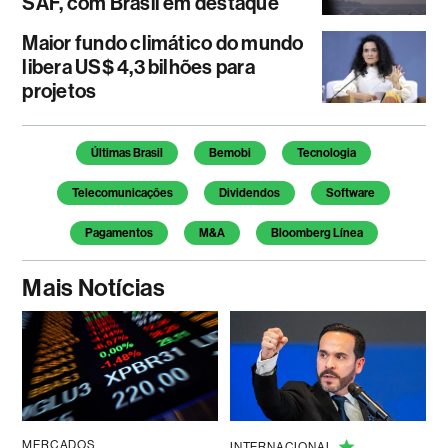
SAF, com Brasil em destaque
Maior fundo climático do mundo
libera US$ 4,3 bilhões para
projetos
Temas deste artigo
Últimas Brasil
Bemobi
Tecnologia
Telecomunicações
Dividendos
Software
Pagamentos
M&A
Bloomberg Línea
Mais Notícias
MERCADOS
INTERNACIONAL