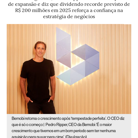
de expansão e diz que dividendo recorde previsto de
R$ 200 milhões em 2025 reforça a confiança na
estratégia de negócios
Bemobi retoma o crescimento após ‘tempestade perfeita’. O CEO diz
que é só o começo |
Pedro Ripper, CEO da Bemobi: 'É o maior
crescimento que tivemos em um bom período sem ter nenhuma
aquisição para puxar para cima'
(Divulgação)