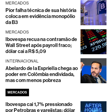
MERCADOS
Pior falha técnica de sua história
coloca em evidência monopólio
da B3
MERCADOS
Ibovespa recua na contramão de
Wall Street após payroll fraco;
dólar cai a R$ 5,09
INTERNACIONAL
Abelardo de la Espriella chega ao
poder em Colômbia endividada,
mas com menos pobreza
MERCADOS
Ibovespa cai 1,7% pressionado
por Petrobras e varejistas; dólar