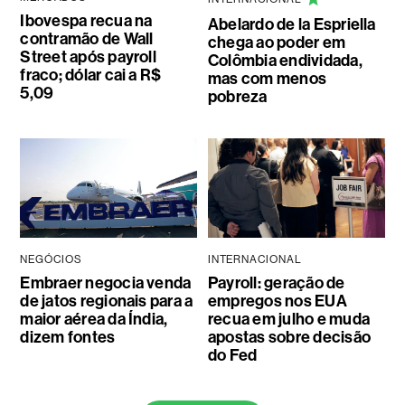
Ibovespa recua na
Abelardo de la Espriella
contramão de Wall
chega ao poder em
Street após payroll
Colômbia endividada,
fraco; dólar cai a R$
mas com menos
5,09
pobreza
NEGÓCIOS
INTERNACIONAL
Embraer negocia venda
Payroll: geração de
de jatos regionais para a
empregos nos EUA
maior aérea da Índia,
recua em julho e muda
dizem fontes
apostas sobre decisão
do Fed