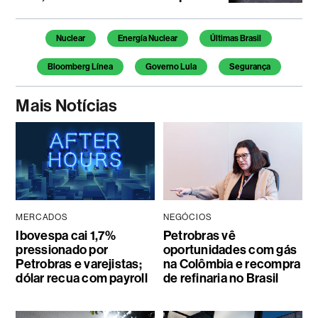
Temas deste artigo
Nuclear
Energía Nuclear
Últimas Brasil
Bloomberg Línea
Governo Lula
Segurança
Mais Notícias
MERCADOS
NEGÓCIOS
Ibovespa cai 1,7%
Petrobras vê
pressionado por
oportunidades com gás
Petrobras e varejistas;
na Colômbia e recompra
dólar recua com payroll
de refinaria no Brasil