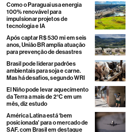
Como o Paraguai usa energia
100% renovável para
impulsionar projetos de
tecnologia e IA
Após captar R$ 530 mi em seis
anos, União BR amplia atuação
para prevenção de desastres
Brasil pode liderar padrões
ambientais para soja e carne.
Mas há desafios, segundo WRI
El Niño pode levar aquecimento
da Terra a mais de 2°C em um
mês, diz estudo
América Latina está ‘bem
posicionada' para o mercado de
SAF, com Brasil em destaque