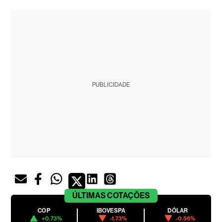
PUBLICIDADE
ÚLTIMAS
COTAÇÕES
COP
IBOVESPA
DÓLAR
+0.73%
-1.73%
-0.56%