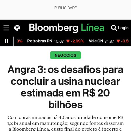
PUBLICIDADE
Login
Petrobras PN
-2.99%
Vale ON
-0.56%
Itaú PN
40.87
74.97
NEGÓCIOS
Angra 3: os desafios para
concluir a usina nuclear
estimada em R$ 20
bilhões
Com obras iniciadas há 40 anos, unidade consome R$
1,2 bi anual em manutenção; segundo fontes disseram
à Bloomberg Línea, custo final do projeto é incerto e