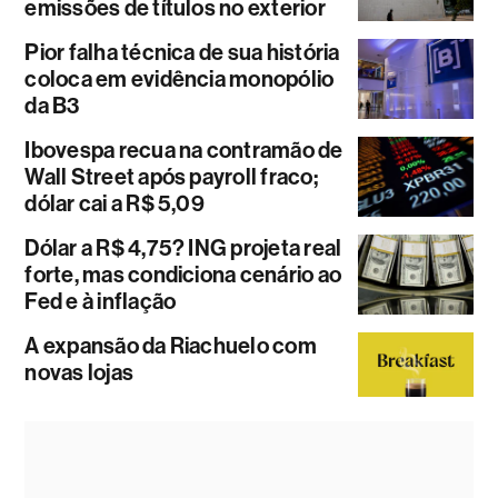
emissões de títulos no exterior
Pior falha técnica de sua história
coloca em evidência monopólio
da B3
Ibovespa recua na contramão de
Wall Street após payroll fraco;
dólar cai a R$ 5,09
Dólar a R$ 4,75? ING projeta real
forte, mas condiciona cenário ao
Fed e à inflação
A expansão da Riachuelo com
novas lojas