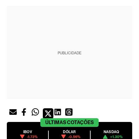
PUBLICIDADE
ÚLTIMAS
COTAÇÕES
IBOV
DÓLAR
NASDAQ
-1.73%
-0.56%
+1.30%