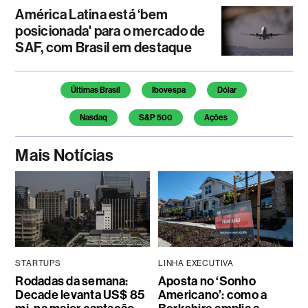
América Latina está ‘bem
posicionada' para o mercado de
SAF, com Brasil em destaque
Temas deste artigo
Últimas Brasil
Ibovespa
Dólar
Nasdaq
S&P 500
Ações
Mais Notícias
STARTUPS
LINHA EXECUTIVA
Rodadas da semana:
Aposta no ‘Sonho
Decade levanta US$ 85
Americano’: como a