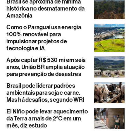
Brasil se aproxima de mínima
histórica no desmatamento da
Amazônia
Como o Paraguai usa energia
100% renovável para
impulsionar projetos de
tecnologia e IA
Após captar R$ 530 mi em seis
anos, União BR amplia atuação
para prevenção de desastres
Brasil pode liderar padrões
ambientais para soja e carne.
Mas há desafios, segundo WRI
El Niño pode levar aquecimento
da Terra a mais de 2°C em um
mês, diz estudo