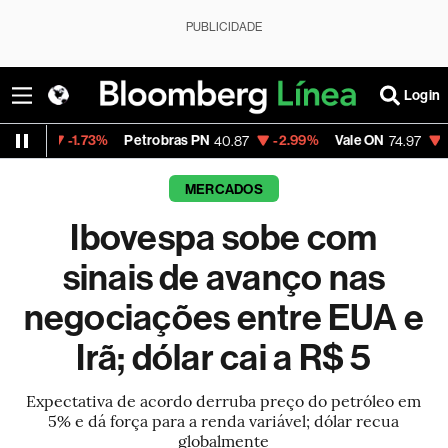
PUBLICIDADE
Login
1.73%
Petrobras PN
-2.99%
Vale ON
-0.56%
Ita
40.87
74.97
MERCADOS
Ibovespa sobe com
sinais de avanço nas
negociações entre EUA e
Irã; dólar cai a R$ 5
Expectativa de acordo derruba preço do petróleo em
5% e dá força para a renda variável; dólar recua
globalmente