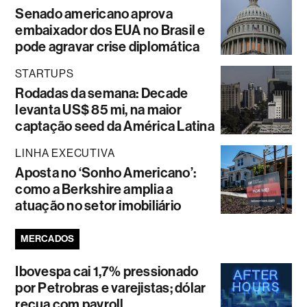
Senado americano aprova
embaixador dos EUA no Brasil e
pode agravar crise diplomática
STARTUPS
Rodadas da semana: Decade
levanta US$ 85 mi, na maior
captação seed da América Latina
LINHA EXECUTIVA
Aposta no ‘Sonho Americano’:
como a Berkshire amplia a
atuação no setor imobiliário
MERCADOS
Ibovespa cai 1,7% pressionado
por Petrobras e varejistas; dólar
recua com payroll