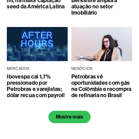
mi, na maior captação
Berkshire amplia a
seed da América Latina
atuação no setor
imobiliário
MERCADOS
NEGÓCIOS
Ibovespa cai 1,7%
Petrobras vê
pressionado por
oportunidades com gás
Petrobras e varejistas;
na Colômbia e recompra
dólar recua com payroll
de refinaria no Brasil
Mostre mais