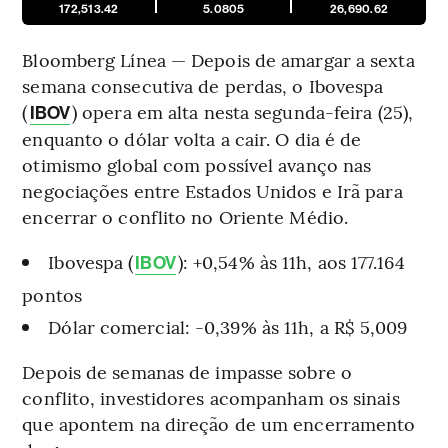
172,513.42
5.0805
26,690.62
Bloomberg Línea — Depois de amargar a sexta
semana consecutiva de perdas, o
Ibovespa
(
) opera em alta nesta segunda-feira (25),
IBOV
enquanto o dólar volta a cair. O dia é de
otimismo global com possível avanço nas
negociações entre Estados Unidos e Irã para
encerrar o conflito no Oriente Médio.
Ibovespa (
): +0,54% às 11h, aos 177.164
IBOV
pontos
Dólar comercial: -0,39% às 11h, a R$ 5,009
Depois de semanas de impasse sobre o
conflito, investidores acompanham os sinais
que apontem na direção de um encerramento