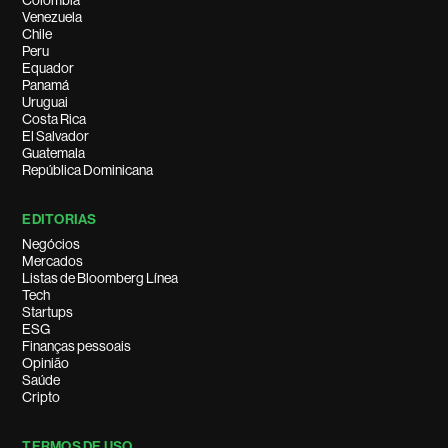
Colombia
Venezuela
Chile
Peru
Equador
Panamá
Uruguai
Costa Rica
El Salvador
Guatemala
República Dominicana
EDITORIAS
Negócios
Mercados
Listas de Bloomberg Línea
Tech
Startups
ESG
Finanças pessoais
Opinião
Saúde
Cripto
TERMOS DE USO