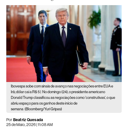
Ibovespa sobe com sinais de avanço nas negociações entre EUA e
Irã; dólar cai a R$ 5 |
No domingo (24), o presidente americano
Donald Trump classificou as negociações como 'construtivas', o que
abriu espaço para os ganhos deste início de
semana
(Bloomberg/Yuri Gripas)
Por
Beatriz Quesada
25 de Maio, 2026 | 11:08 AM