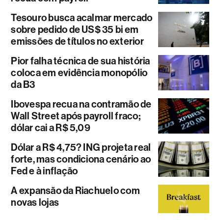
Tesouro busca acalmar mercado
sobre pedido de US$ 35 bi em
emissões de títulos no exterior
Pior falha técnica de sua história
coloca em evidência monopólio
da B3
Ibovespa recua na contramão de
Wall Street após payroll fraco;
dólar cai a R$ 5,09
Dólar a R$ 4,75? ING projeta real
forte, mas condiciona cenário ao
Fed e à inflação
A expansão da Riachuelo com
novas lojas