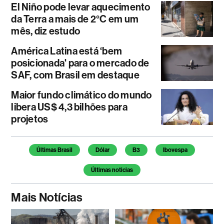
El Niño pode levar aquecimento
da Terra a mais de 2°C em um
mês, diz estudo
América Latina está ‘bem
posicionada' para o mercado de
SAF, com Brasil em destaque
Maior fundo climático do mundo
libera US$ 4,3 bilhões para
projetos
Temas deste artigo
Últimas Brasil
Dólar
B3
Ibovespa
Últimas noticias
Mais Notícias