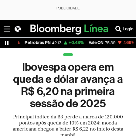
PUBLICIDADE
Login
Petrobras PN
+0.48%
Vale ON
-1.66%
Itaú PN
42.13
75.39
4
Ibovespa opera em
queda e dólar avança a
R$ 6,20 na primeira
sessão de 2025
Principal índice da B3 perde a marca de 120.000
pontos após queda de 10% em 2024; moeda
americana chegou a bater R$ 6,22 no início desta
manhã