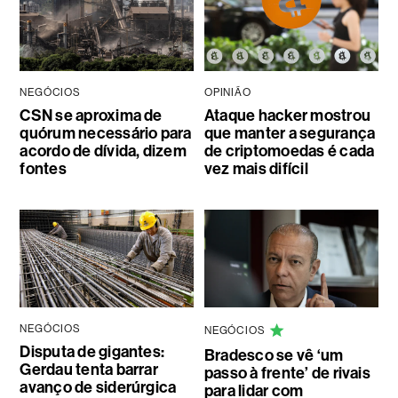
NEGÓCIOS
OPINIÃO
CSN se aproxima de
Ataque hacker mostrou
quórum necessário para
que manter a segurança
acordo de dívida, dizem
de criptomoedas é cada
fontes
vez mais difícil
NEGÓCIOS
NEGÓCIOS
Disputa de gigantes:
Bradesco se vê ‘um
Gerdau tenta barrar
passo à frente’ de rivais
avanço de siderúrgica
para lidar com