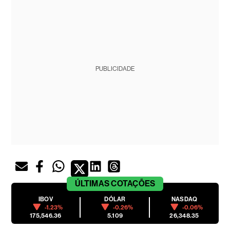
PUBLICIDADE
ÚLTIMAS
COTAÇÕES
IBOV
DÓLAR
NASDAQ
-1.23%
-0.26%
-0.06%
175,546.36
5.109
26,348.35