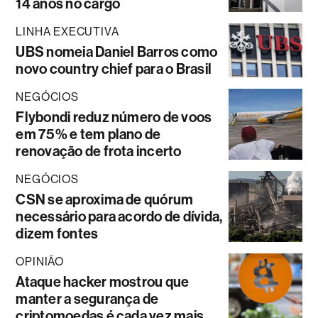
14 anos no cargo
LINHA EXECUTIVA
UBS nomeia Daniel Barros como
novo country chief para o Brasil
NEGÓCIOS
Flybondi reduz número de voos
em 75% e tem plano de
renovação de frota incerto
NEGÓCIOS
CSN se aproxima de quórum
necessário para acordo de dívida,
dizem fontes
OPINIÃO
Ataque hacker mostrou que
manter a segurança de
criptomoedas é cada vez mais