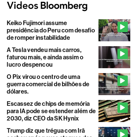
Keiko Fujimori assume
presidência do Peru com desafio
de romper instabilidade
A Tesla vendeu mais carros,
faturou mais, e ainda assim o
lucro despencou
O Pix virou o centro de uma
guerra comercial de bilhões de
dólares.
Escassez de chips de memória
para IA pode se estender além de
2030, diz CEO da SK Hynix
Trump diz que trégua com Irã