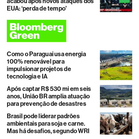
acabou após novos ataques dos
EUA: ‘perda de tempo'
Como o Paraguai usa energia
100% renovável para
impulsionar projetos de
tecnologia e IA
Após captar R$ 530 mi em seis
anos, União BR amplia atuação
para prevenção de desastres
Brasil pode liderar padrões
ambientais para soja e carne.
Mas há desafios, segundo WRI