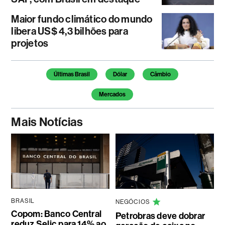
Maior fundo climático do mundo
libera US$ 4,3 bilhões para
projetos
Temas deste artigo
Últimas Brasil
Dólar
Câmbio
Mercados
Mais Notícias
BRASIL
NEGÓCIOS
Copom: Banco Central
Petrobras deve dobrar
reduz Selic para 14% ao