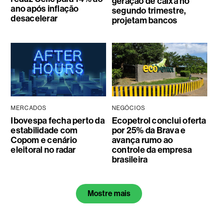
geração de caixa no
ano após inflação
segundo trimestre,
desacelerar
projetam bancos
MERCADOS
NEGÓCIOS
Ibovespa fecha perto da
Ecopetrol conclui oferta
estabilidade com
por 25% da Brava e
Copom e cenário
avança rumo ao
eleitoral no radar
controle da empresa
brasileira
Mostre mais