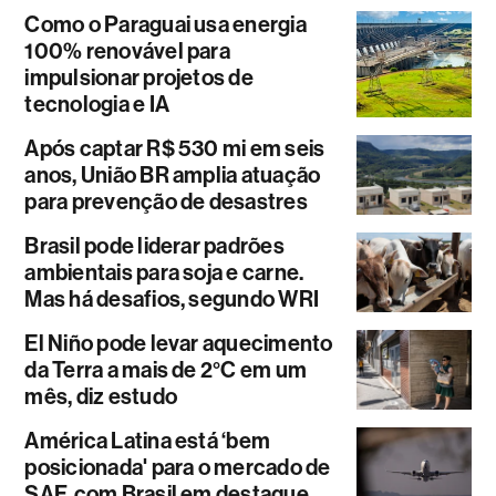
Como o Paraguai usa energia
100% renovável para
impulsionar projetos de
tecnologia e IA
Após captar R$ 530 mi em seis
anos, União BR amplia atuação
para prevenção de desastres
Brasil pode liderar padrões
ambientais para soja e carne.
Mas há desafios, segundo WRI
El Niño pode levar aquecimento
da Terra a mais de 2°C em um
mês, diz estudo
América Latina está ‘bem
posicionada' para o mercado de
SAF, com Brasil em destaque