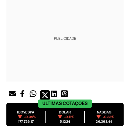
PUBLICIDADE
ÚLTIMAS
COTAÇÕES
IBOVESPA
DÓLAR
NASDAQ
-0.09%
-0.11%
-0.83%
177,726.17
5.1224
26,363.44