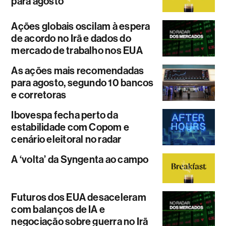
para agosto
Ações globais oscilam à espera
de acordo no Irã e dados do
mercado de trabalho nos EUA
As ações mais recomendadas
para agosto, segundo 10 bancos
e corretoras
Ibovespa fecha perto da
estabilidade com Copom e
cenário eleitoral no radar
A ‘volta’ da Syngenta ao campo
Futuros dos EUA desaceleram
com balanços de IA e
negociação sobre guerra no Irã