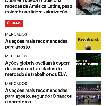
Dólar em queda impulsiona
moedas da América Latina; peso
colombiano lidera valorização
ÚLTIMAS
MERCADOS
As ações mais recomendadas
para agosto
MERCADOS
Ações globais oscilam à espera
de acordo no Irã e dados do
mercado de trabalho nos EUA
MERCADOS
As ações mais recomendadas
para agosto, segundo 10 bancos
e corretoras