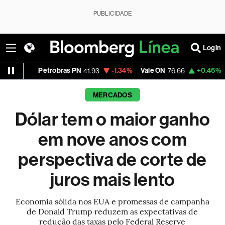
PUBLICIDADE
Login
Petrobras PN
-1.34%
Vale ON
+0.46%
Itaú PN
41.93
76.66
4
MERCADOS
Dólar tem o maior ganho
em nove anos com
perspectiva de corte de
juros mais lento
Economia sólida nos EUA e promessas de campanha
de Donald Trump reduzem as expectativas de
redução das taxas pelo Federal Reserve