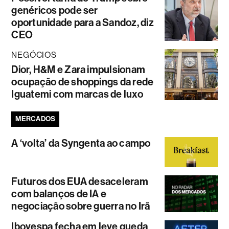
genéricos pode ser
oportunidade para a Sandoz, diz
CEO
NEGÓCIOS
Dior, H&M e Zara impulsionam
ocupação de shoppings da rede
Iguatemi com marcas de luxo
MERCADOS
A ‘volta’ da Syngenta ao campo
Futuros dos EUA desaceleram
com balanços de IA e
negociação sobre guerra no Irã
Ibovespa fecha em leve queda