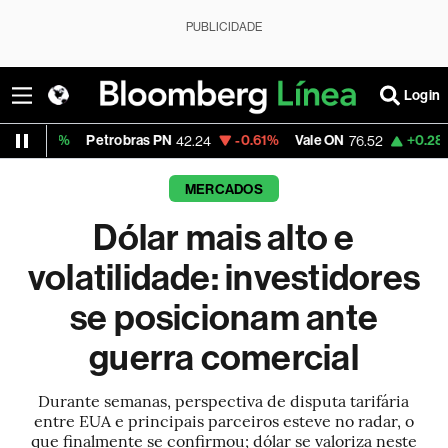
PUBLICIDADE
Login
Petrobras PN
-0.61%
Vale ON
+0.28%
Itaú PN
42.24
76.52
4
MERCADOS
Dólar mais alto e
volatilidade: investidores
se posicionam ante
guerra comercial
Durante semanas, perspectiva de disputa tarifária
entre EUA e principais parceiros esteve no radar, o
que finalmente se confirmou; dólar se valoriza neste