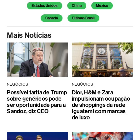
Estados Unidos
China
México
Canadá
Últimas Brasil
Mais Notícias
NEGÓCIOS
NEGÓCIOS
Possível tarifa de Trump
Dior, H&M e Zara
sobre genéricos pode
impulsionam ocupação
ser oportunidade para a
de shoppings da rede
Sandoz, diz CEO
Iguatemi com marcas
de luxo