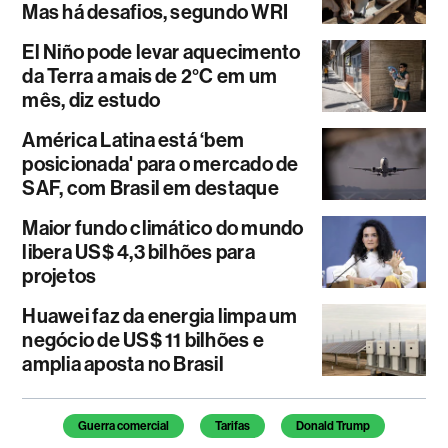
Mas há desafios, segundo WRI
El Niño pode levar aquecimento
da Terra a mais de 2°C em um
mês, diz estudo
América Latina está ‘bem
posicionada' para o mercado de
SAF, com Brasil em destaque
Maior fundo climático do mundo
libera US$ 4,3 bilhões para
projetos
Huawei faz da energia limpa um
negócio de US$ 11 bilhões e
amplia aposta no Brasil
Temas deste artigo
Guerra comercial
Tarifas
Donald Trump