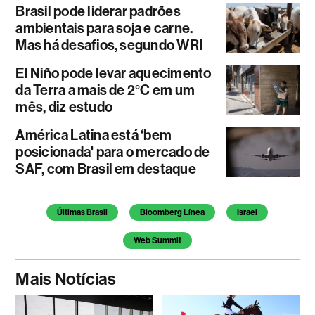
Brasil pode liderar padrões
ambientais para soja e carne.
Mas há desafios, segundo WRI
El Niño pode levar aquecimento
da Terra a mais de 2°C em um
mês, diz estudo
América Latina está ‘bem
posicionada' para o mercado de
SAF, com Brasil em destaque
Temas deste artigo
Últimas Brasil
Bloomberg Línea
Israel
Web Summit
Mais Notícias