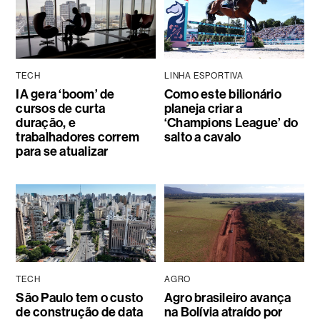
TECH
LINHA ESPORTIVA
IA gera ‘boom’ de
Como este bilionário
cursos de curta
planeja criar a
duração, e
‘Champions League’ do
trabalhadores correm
salto a cavalo
para se atualizar
TECH
AGRO
São Paulo tem o custo
Agro brasileiro avança
de construção de data
na Bolívia atraído por