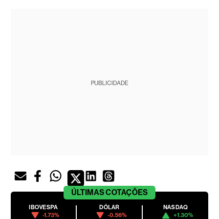
PUBLICIDADE
ÚLTIMAS
COTAÇÕES
IBOVESPA
DÓLAR
NASDAQ
-1.73%
-0.56%
+1.30%