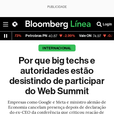
PUBLICIDADE
Login
%
Petrobras PN
-2.99%
Vale ON
-0.56%
Itaú PN
40.87
74.97
INTERNACIONAL
Por que big techs e
autoridades estão
desistindo de participar
do Web Summit
Empresas como Google e Meta e ministro alemão de
Economia cancelam presença depois de declaração
do ex-CEO da conferência que criticou reação de