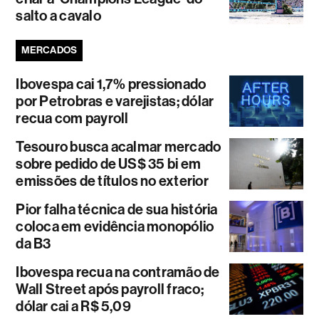
salto a cavalo
MERCADOS
Ibovespa cai 1,7% pressionado
por Petrobras e varejistas; dólar
recua com payroll
Tesouro busca acalmar mercado
sobre pedido de US$ 35 bi em
emissões de títulos no exterior
Pior falha técnica de sua história
coloca em evidência monopólio
da B3
Ibovespa recua na contramão de
Wall Street após payroll fraco;
dólar cai a R$ 5,09