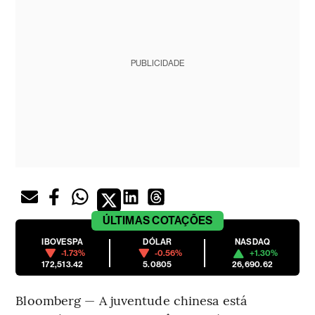
PUBLICIDADE
ÚLTIMAS
COTAÇÕES
IBOVESPA
DÓLAR
NASDAQ
-1.73%
-0.56%
+1.30%
172,513.42
5.0805
26,690.62
Bloomberg — A juventude chinesa está