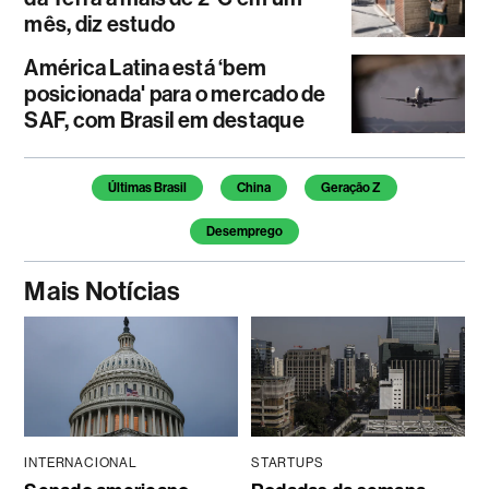
mês, diz estudo
América Latina está ‘bem
posicionada' para o mercado de
SAF, com Brasil em destaque
Temas deste artigo
Últimas Brasil
China
Geração Z
Desemprego
Mais Notícias
INTERNACIONAL
STARTUPS