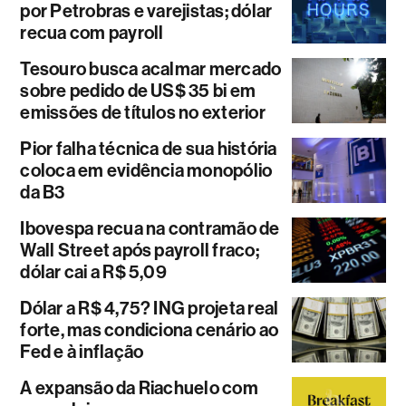
por Petrobras e varejistas; dólar
recua com payroll
Tesouro busca acalmar mercado
sobre pedido de US$ 35 bi em
emissões de títulos no exterior
Pior falha técnica de sua história
coloca em evidência monopólio
da B3
Ibovespa recua na contramão de
Wall Street após payroll fraco;
dólar cai a R$ 5,09
Dólar a R$ 4,75? ING projeta real
forte, mas condiciona cenário ao
Fed e à inflação
A expansão da Riachuelo com