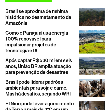
Brasil se aproxima de mínima
histórica no desmatamento da
Amazônia
Como o Paraguai usa energia
100% renovável para
impulsionar projetos de
tecnologia e IA
Após captar R$ 530 mi em seis
anos, União BR amplia atuação
para prevenção de desastres
Brasil pode liderar padrões
ambientais para soja e carne.
Mas há desafios, segundo WRI
El Niño pode levar aquecimento
da Terra a mais de 2°C em um