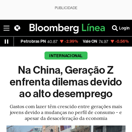
PUBLICIDADE
Login
Petrobras PN
-2.99%
Vale ON
-0.56%
Itaú PN
40.87
74.97
40
INTERNACIONAL
Na China, Geração Z
enfrenta dilemas devido
ao alto desemprego
Gastos com lazer têm crescido entre gerações mais
jovens devido a mudanças no perfil de consumo - e
apesar da desaceleração da economia