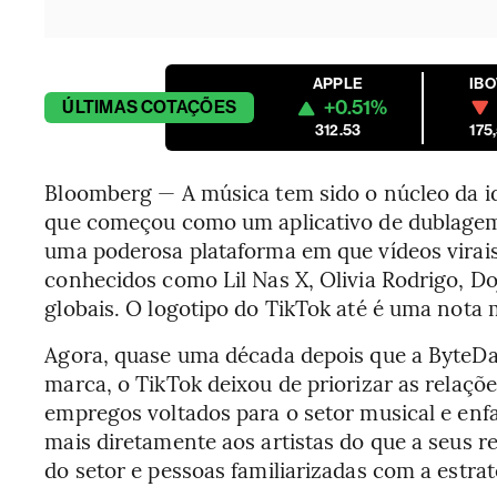
APPLE
IB
+0.51%
ÚLTIMAS
COTAÇÕES
312.53
175
Bloomberg — A música tem sido o núcleo da id
que começou como um aplicativo de dublagem
uma poderosa plataforma em que vídeos virai
conhecidos como Lil Nas X, Olivia Rodrigo, D
globais. O logotipo do TikTok até é uma nota m
Agora, quase uma década depois que a ByteDan
marca, o TikTok deixou de priorizar as relaçõ
empregos voltados para o setor musical e enf
mais diretamente aos artistas do que a seus r
do setor e pessoas familiarizadas com a estrat