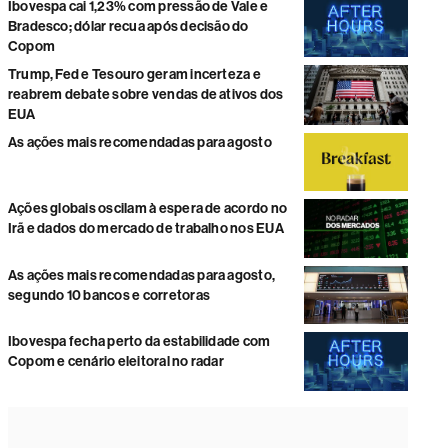
Ibovespa cai 1,23% com pressão de Vale e
Bradesco; dólar recua após decisão do
Copom
Trump, Fed e Tesouro geram incerteza e
reabrem debate sobre vendas de ativos dos
EUA
As ações mais recomendadas para agosto
Ações globais oscilam à espera de acordo no
Irã e dados do mercado de trabalho nos EUA
As ações mais recomendadas para agosto,
segundo 10 bancos e corretoras
Ibovespa fecha perto da estabilidade com
Copom e cenário eleitoral no radar