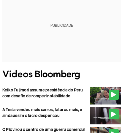
PUBLICIDADE
Keiko Fujimori assume presidência do Peru
com desafio de romper instabilidade
A Tesla vendeu mais carros, faturou mais, e
ainda assim o lucro despencou
O Pix virou o centro de uma guerra comercial