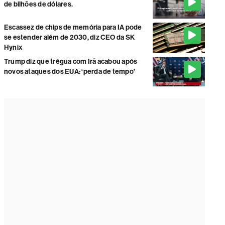
de bilhões de dólares.
Escassez de chips de memória para IA pode
se estender além de 2030, diz CEO da SK
Hynix
Trump diz que trégua com Irã acabou após
novos ataques dos EUA: ‘perda de tempo'