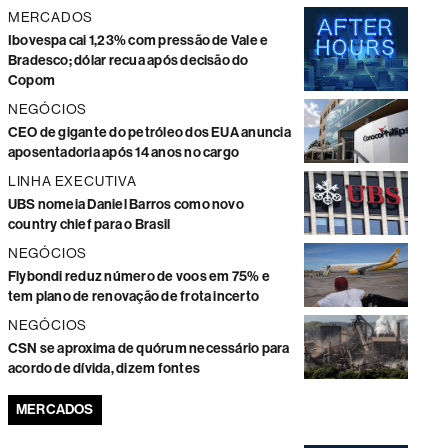
MERCADOS
Ibovespa cai 1,23% com pressão de Vale e
Bradesco; dólar recua após decisão do
Copom
NEGÓCIOS
CEO de gigante do petróleo dos EUA anuncia
aposentadoria após 14 anos no cargo
LINHA EXECUTIVA
UBS nomeia Daniel Barros como novo
country chief para o Brasil
NEGÓCIOS
Flybondi reduz número de voos em 75% e
tem plano de renovação de frota incerto
NEGÓCIOS
CSN se aproxima de quórum necessário para
acordo de dívida, dizem fontes
MERCADOS