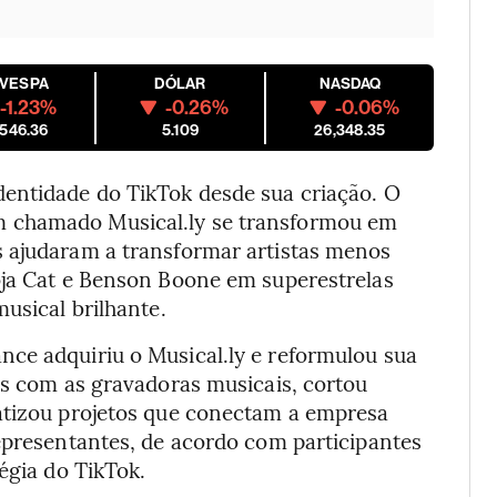
OVESPA
DÓLAR
NASDAQ
-1.23%
-0.26%
-0.06%
,546.36
5.109
26,348.35
entidade do TikTok desde sua criação. O
 chamado Musical.ly se transformou em
s ajudaram a transformar artistas menos
oja Cat e Benson Boone em superestrelas
usical brilhante.
ce adquiriu o Musical.ly e reformulou sua
es com as gravadoras musicais, cortou
atizou projetos que conectam a empresa
epresentantes, de acordo com participantes
égia do TikTok.