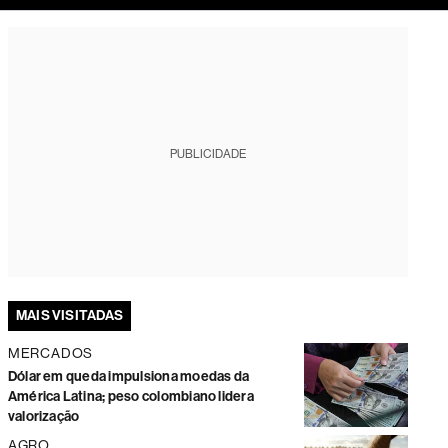
tura
PUBLICIDADE
MAIS VISITADAS
MERCADOS
Dólar em queda impulsiona moedas da
América Latina; peso colombiano lidera
valorização
AGRO