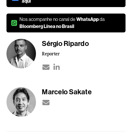
aqui
Nos acompanhe no canal de
WhatsApp
da
Bloomberg Línea no Brasil
Sérgio Ripardo
Repórter
Marcelo Sakate