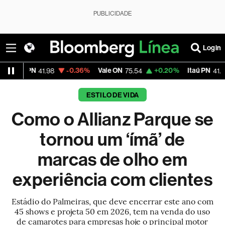
PUBLICIDADE
Login
-0.36%
Vale ON
+0.20%
Itaú PN
-1.10%
41.98
75.54
41.37
ESTILO DE VIDA
Como o Allianz Parque se
tornou um ‘ímã’ de
marcas de olho em
experiência com clientes
Estádio do Palmeiras, que deve encerrar este ano com
45 shows e projeta 50 em 2026, tem na venda do uso
de camarotes para empresas hoje o principal motor