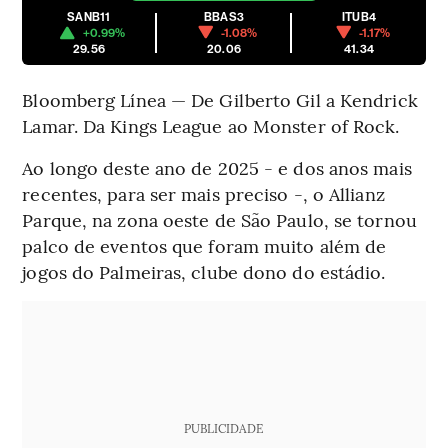
SANB11
BBAS3
ITUB4
+0.99%
-1.08%
-1.17%
29.56
20.06
41.34
Bloomberg Línea — De Gilberto Gil a Kendrick
Lamar. Da Kings League ao Monster of Rock.
Ao longo deste ano de 2025 - e dos anos mais
recentes, para ser mais preciso -, o Allianz
Parque, na zona oeste de São Paulo, se tornou
palco de eventos que foram muito além de
jogos do Palmeiras, clube dono do estádio.
PUBLICIDADE