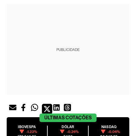
PUBLICIDADE
ÚLTIMAS
COTAÇÕES
IBOVESPA
DÓLAR
NASDAQ
-1.23%
-0.26%
-0.06%