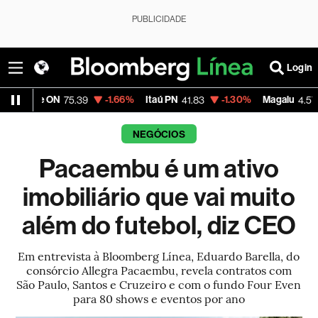
PUBLICIDADE
Login
 ON
-1.66%
Itaú PN
-1.30%
Magalu
-4.59%
75.39
41.83
4.57
NEGÓCIOS
Pacaembu é um ativo
imobiliário que vai muito
além do futebol, diz CEO
Em entrevista à Bloomberg Línea, Eduardo Barella, do
consórcio Allegra Pacaembu, revela contratos com
São Paulo, Santos e Cruzeiro e com o fundo Four Even
para 80 shows e eventos por ano