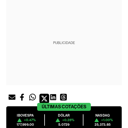
PUBLICIDADE
ÚLTIMAS
COTAÇÕES
IBOVESPA
DÓLAR
NASDAQ
+0.47%
+0.28%
+1.00%
177,999.00
5.0729
25,373.85