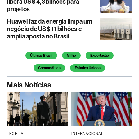
libera US$ 4,3 bilhões para
projetos
Huawei faz da energia limpa um
negócio de US$ 11 bilhões e
amplia aposta no Brasil
Temas deste artigo
Últimas Brasil
Milho
Exportação
Commodities
Estados Unidos
Mais Notícias
TECH - AI
INTERNACIONAL