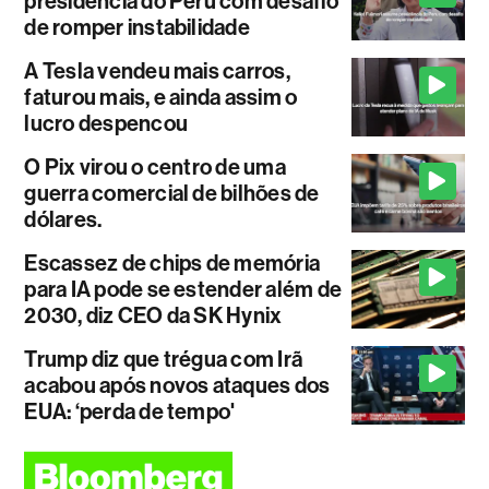
presidência do Peru com desafio
de romper instabilidade
A Tesla vendeu mais carros,
faturou mais, e ainda assim o
lucro despencou
O Pix virou o centro de uma
guerra comercial de bilhões de
dólares.
Escassez de chips de memória
para IA pode se estender além de
2030, diz CEO da SK Hynix
Trump diz que trégua com Irã
acabou após novos ataques dos
EUA: ‘perda de tempo'