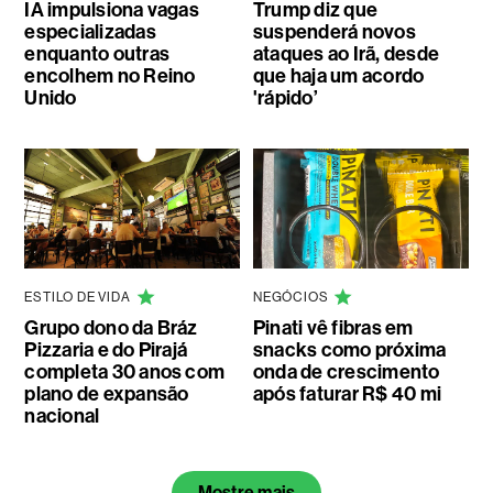
IA impulsiona vagas
Trump diz que
especializadas
suspenderá novos
enquanto outras
ataques ao Irã, desde
encolhem no Reino
que haja um acordo
Unido
'rápido’
ESTILO DE VIDA
NEGÓCIOS
Grupo dono da Bráz
Pinati vê fibras em
Pizzaria e do Pirajá
snacks como próxima
completa 30 anos com
onda de crescimento
plano de expansão
após faturar R$ 40 mi
nacional
Mostre mais