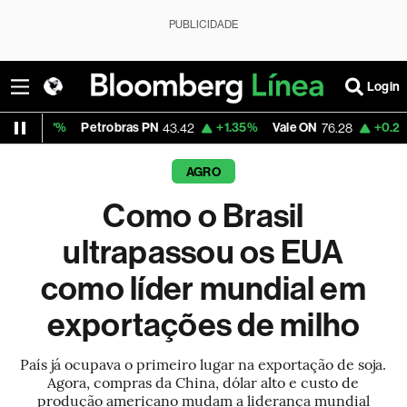
PUBLICIDADE
Login
Petrobras PN
+1.35%
Vale ON
+0.25%
Itaú PN
43.42
76.28
4
AGRO
Como o Brasil
ultrapassou os EUA
como líder mundial em
exportações de milho
País já ocupava o primeiro lugar na exportação de soja.
Agora, compras da China, dólar alto e custo de
produção americano mudam a liderança mundial