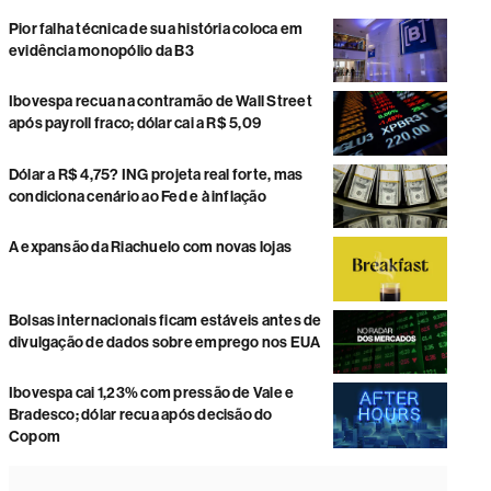
Pior falha técnica de sua história coloca em
evidência monopólio da B3
Ibovespa recua na contramão de Wall Street
após payroll fraco; dólar cai a R$ 5,09
Dólar a R$ 4,75? ING projeta real forte, mas
condiciona cenário ao Fed e à inflação
A expansão da Riachuelo com novas lojas
Bolsas internacionais ficam estáveis antes de
divulgação de dados sobre emprego nos EUA
Ibovespa cai 1,23% com pressão de Vale e
Bradesco; dólar recua após decisão do
Copom