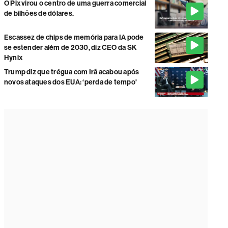
O Pix virou o centro de uma guerra comercial
de bilhões de dólares.
Escassez de chips de memória para IA pode
se estender além de 2030, diz CEO da SK
Hynix
Trump diz que trégua com Irã acabou após
novos ataques dos EUA: ‘perda de tempo'