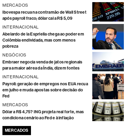
MERCADOS
Ibovespa recua na contramão de Wall Street
após payroll fraco; dólar cai a R$ 5,09
INTERNACIONAL
Abelardo de la Espriella chega ao poder em
Colômbia endividada, mas com menos
pobreza
NEGÓCIOS
Embraer negocia venda de jatos regionais
para a maior aérea da Índia, dizem fontes
INTERNACIONAL
Payroll: geração de empregos nos EUA recua
em julho e muda apostas sobre decisão do
Fed
MERCADOS
Dólar a R$ 4,75? ING projeta real forte, mas
condiciona cenário ao Fed e à inflação
MERCADOS