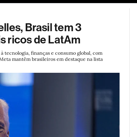
ESG
Soluções de publicidade
Bloomberg Línea
Assina
les, Brasil tem 3
is ricos de LatAm
à tecnologia, finanças e consumo global, com
 Meta mantêm brasileiros em destaque na lista