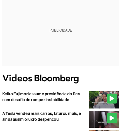
PUBLICIDADE
Keiko Fujimori assume presidência do Peru
com desafio de romper instabilidade
A Tesla vendeu mais carros, faturou mais, e
ainda assim o lucro despencou