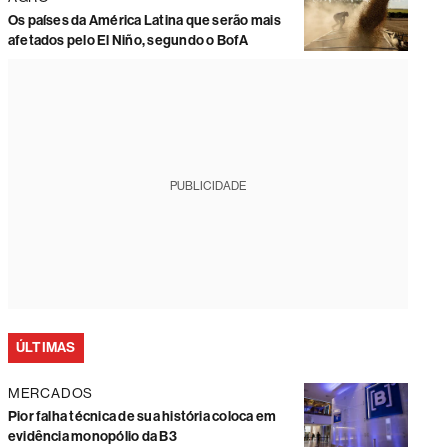
Os países da América Latina que serão mais
afetados pelo El Niño, segundo o BofA
PUBLICIDADE
ÚLTIMAS
MERCADOS
Pior falha técnica de sua história coloca em
evidência monopólio da B3