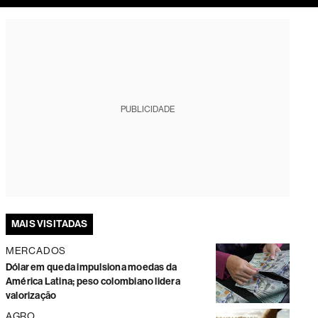
tura
PUBLICIDADE
MAIS VISITADAS
MERCADOS
Dólar em queda impulsiona moedas da
América Latina; peso colombiano lidera
valorização
AGRO