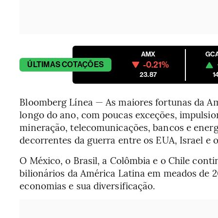
AMX
GC
-0.21%
ÚLTIMAS
COTAÇÕES
23.87
1
Bloomberg Línea — As maiores fortunas da Am
longo do ano, com poucas exceções, impulsi
mineração, telecomunicações, bancos e energi
decorrentes da guerra entre os EUA, Israel e o
O México, o Brasil, a Colômbia e o Chile con
bilionários da América Latina em meados de 2
economias e sua diversificação.