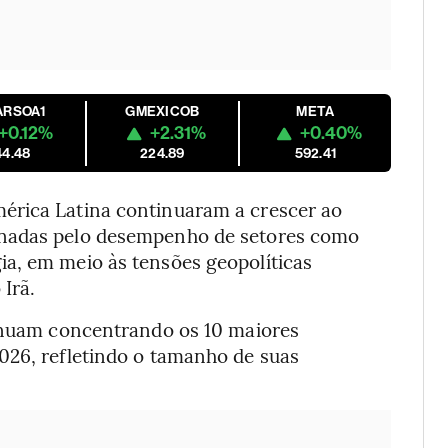
ARSOA1
GMEXICOB
META
+0.12%
+2.31%
+0.40%
44.48
224.89
592.41
érica Latina continuaram a crescer ao
onadas pelo desempenho de setores como
a, em meio às tensões geopolíticas
 Irã.
tinuam concentrando os 10 maiores
026, refletindo o tamanho de suas