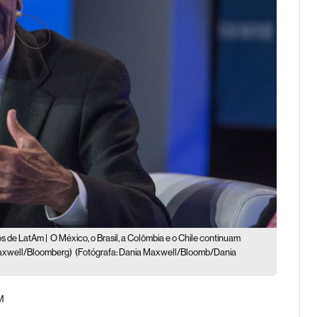
os de LatAm |
O México, o Brasil, a Colômbia e o Chile continuam
 Maxwell/Bloomberg)
(Fotógrafa: Dania Maxwell/Bloomb/Dania
M