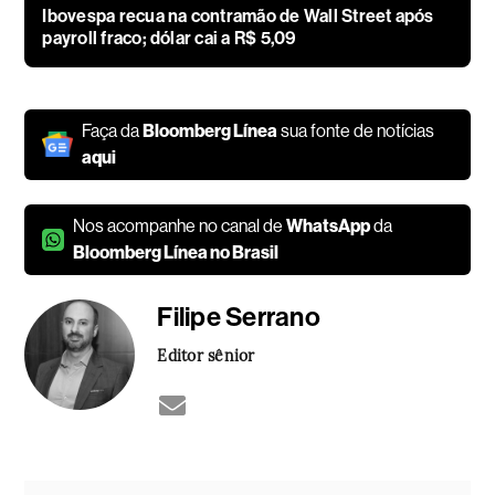
Ibovespa recua na contramão de Wall Street após
payroll fraco; dólar cai a R$ 5,09
Faça da
Bloomberg Línea
sua fonte de notícias
aqui
Nos acompanhe no canal de
WhatsApp
da
Bloomberg Línea no Brasil
Filipe Serrano
Editor sênior