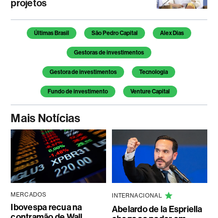
projetos
Temas deste artigo
Últimas Brasil
São Pedro Capital
Alex Dias
Gestoras de investimentos
Gestora de investimentos
Tecnologia
Fundo de investimento
Venture Capital
Mais Notícias
MERCADOS
INTERNACIONAL
Ibovespa recua na
Abelardo de la Espriella
contramão de Wall