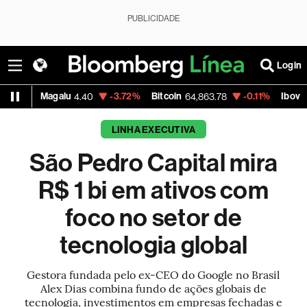
PUBLICIDADE
Login
Petrobras PN
-2.99%
Vale ON
-0.56%
Itaú PN
40.87
74.97
40
LINHA EXECUTIVA
São Pedro Capital mira
R$ 1 bi em ativos com
foco no setor de
tecnologia global
Gestora fundada pelo ex-CEO do Google no Brasil
Alex Dias combina fundo de ações globais de
tecnologia, investimentos em empresas fechadas e