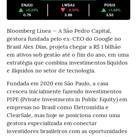
ENJU3
LWSA3
POSI3
+5.33%
-0.51%
+1.44%
0.79
3.88
3.53
Bloomberg Línea — A São Pedro Capital,
gestora fundada pelo ex-CEO do Google no
Brasil Alex Dias, projeta chegar a R$ 1 bilhão
em ativos sob gestão até o fim do ano, em uma
estratégia que combina investimentos líquidos
e ilíquidos no setor de tecnologia.
Fundada em 2020 em São Paulo, a casa
cresceu inicialmente fazendo investimentos
PIPE (Private Investments in Public Equity) em
empresas no Brasil como Eletromídia e
ClearSale, mas hoje se posiciona como uma
gestora especializada em conectar
investidores brasileiros com as oportunidades