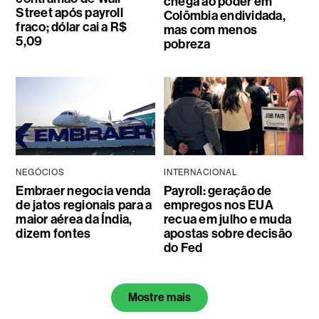
chega ao poder em
Street após payroll
Colômbia endividada,
fraco; dólar cai a R$
mas com menos
5,09
pobreza
NEGÓCIOS
INTERNACIONAL
Embraer negocia venda
Payroll: geração de
de jatos regionais para a
empregos nos EUA
maior aérea da Índia,
recua em julho e muda
dizem fontes
apostas sobre decisão
do Fed
Mostre mais