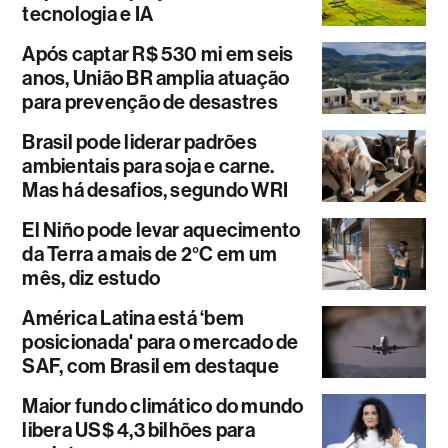
tecnologia e IA
Após captar R$ 530 mi em seis
anos, União BR amplia atuação
para prevenção de desastres
Brasil pode liderar padrões
ambientais para soja e carne.
Mas há desafios, segundo WRI
El Niño pode levar aquecimento
da Terra a mais de 2°C em um
mês, diz estudo
América Latina está ‘bem
posicionada' para o mercado de
SAF, com Brasil em destaque
Maior fundo climático do mundo
libera US$ 4,3 bilhões para