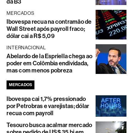
da B3
MERCADOS
Ibovespa recua na contramão de
Wall Street após payroll fraco;
dólar cai a R$ 5,09
INTERNACIONAL
Abelardo de la Espriella chega ao
poder em Colômbia endividada,
mas com menos pobreza
MERCADOS
Ibovespa cai 1,7% pressionado
por Petrobras e varejistas; dólar
recua com payroll
Tesouro busca acalmar mercado
sobre pedido de US$ 35 bi em