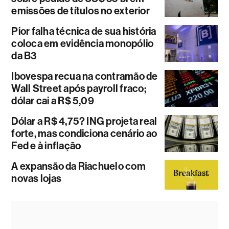
emissões de títulos no exterior
Pior falha técnica de sua história
coloca em evidência monopólio
da B3
Ibovespa recua na contramão de
Wall Street após payroll fraco;
dólar cai a R$ 5,09
Dólar a R$ 4,75? ING projeta real
forte, mas condiciona cenário ao
Fed e à inflação
A expansão da Riachuelo com
novas lojas