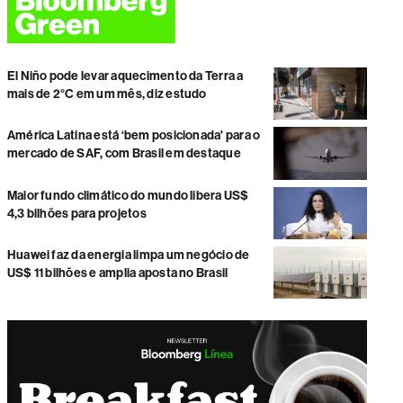
El Niño pode levar aquecimento da Terra a
mais de 2°C em um mês, diz estudo
América Latina está ‘bem posicionada' para o
mercado de SAF, com Brasil em destaque
Maior fundo climático do mundo libera US$
4,3 bilhões para projetos
Huawei faz da energia limpa um negócio de
US$ 11 bilhões e amplia aposta no Brasil