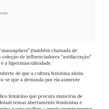
IDADE
“
manosphere
” (também chamada de
coleção de influenciadores “antilacração”
 e a hipermasculinidade.
mbrete de que a cultura feminina ainda
ra-se que a demanda por ela aumente
ico feminino que procura maneiras de
dotam temas abertamente feministas e
enina e uma mulher – precisamente porque