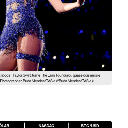
íticos |
Taylor Swift: turnê The Eras Tour durou quase dois anos e
(Photographer: Buda Mendes/TAS23//Buda Mendes/TAS23)
ÓLAR
NASDAQ
BTC/USD