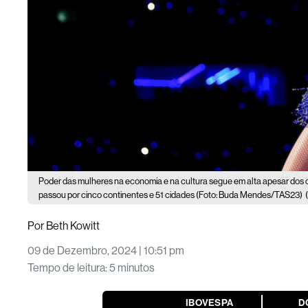
Poder das mulheres na economia e na cultura segue em alta apesar dos cr
passou por cinco continentes e 51 cidades (Foto: Buda Mendes/TAS23)
Por
Beth Kowitt
09 de Dezembro, 2024 | 10:51 pm
Tempo de leitura
:
5 minutos
IBOVESPA
D