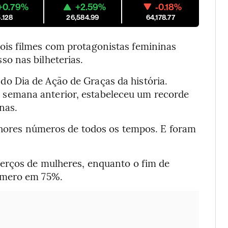
+0.79%
+2.59%
-0.18%
.128
26,584.99
64,178.77
is filmes com protagonistas femininas
o nas bilheterias.
a do Dia de Ação de Graças da história.
a semana anterior, estabeleceu um recorde
nas.
elhores números de todos os tempos. E foram
.
terços de mulheres, enquanto o fim de
úmero em 75%.