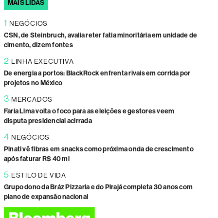
MAIS LIDAS
1
NEGÓCIOS
CSN, de Steinbruch, avalia reter fatia minoritária em unidade de
cimento, dizem fontes
2
LINHA EXECUTIVA
De energia a portos: BlackRock enfrenta rivais em corrida por
projetos no México
3
MERCADOS
Faria Lima volta o foco para as eleições e gestores veem
disputa presidencial acirrada
4
NEGÓCIOS
Pinati vê fibras em snacks como próxima onda de crescimento
após faturar R$ 40 mi
5
ESTILO DE VIDA
Grupo dono da Bráz Pizzaria e do Pirajá completa 30 anos com
plano de expansão nacional