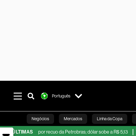
Português
Negócios
Mercados
Linha da Copa
ssionado por recuo da Petrobras; dólar sobe a R$ 5,13
ÚLTIMAS
Ibovesp
Línea Studios
Podcasts
Inovação
Fi