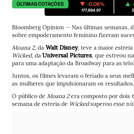
-0.06%
ÚLTIMAS
COTAÇÕES
177,894.97
5
Bloomberg Opinion — Nas últimas semanas, do
sobre empoderamento feminino fizeram sucess
Moana 2
, da
Walt Disney
, teve a maior estrei
Wicked
, da
Universal Pictures
, que estreou n
para uma adaptação da Broadway para as telo
Juntos, os filmes levaram o feriado a seus m
as mulheres que impulsionaram os resultados
O público de
Moana 2
era composto por dois 
semana de estreia de
Wicked
superou esse n