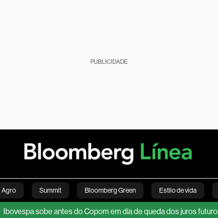
PUBLICIDADE
Agro
Summit
Bloomberg Green
Estilo de vida
a sobe antes do Copom em dia de queda dos juros futuros e alívio
nanças pessoais
Viagens
Internacional
Brasil
S