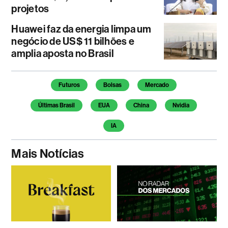
projetos
Huawei faz da energia limpa um
negócio de US$ 11 bilhões e
amplia aposta no Brasil
Temas deste artigo
Futuros
Bolsas
Mercado
Últimas Brasil
EUA
China
Nvidia
IA
Mais Notícias