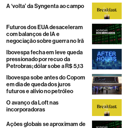
A ‘volta’ da Syngenta ao campo
Futuros dos EUA desaceleram
com balanços de IA e
negociação sobre guerra no Irã
Ibovespa fecha em leve queda
pressionado por recuo da
Petrobras; dólar sobe a R$ 5,13
Ibovespa sobe antes do Copom
em dia de queda dos juros
futuros e alívio no petróleo
O avanço da Loft nas
incorporadoras
Ações globais se aproximam de