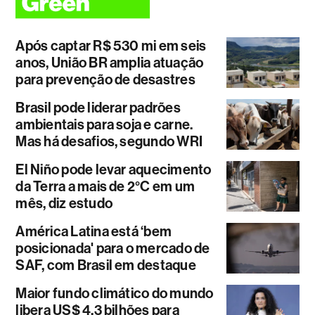
Após captar R$ 530 mi em seis
anos, União BR amplia atuação
para prevenção de desastres
Brasil pode liderar padrões
ambientais para soja e carne.
Mas há desafios, segundo WRI
El Niño pode levar aquecimento
da Terra a mais de 2°C em um
mês, diz estudo
América Latina está ‘bem
posicionada' para o mercado de
SAF, com Brasil em destaque
Maior fundo climático do mundo
libera US$ 4,3 bilhões para