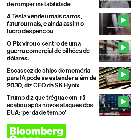
de romper instabilidade
A Tesla vendeu mais carros,
faturou mais, e ainda assim o
lucro despencou
O Pix virou o centro de uma
guerra comercial de bilhões de
dólares.
Escassez de chips de memória
para IA pode se estender além de
2030, diz CEO da SK Hynix
Trump diz que trégua com Irã
acabou após novos ataques dos
EUA: ‘perda de tempo'