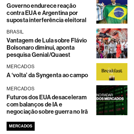
Governo endurece reação
contra EUA e Argentina por
suposta interferência eleitoral
BRASIL
Vantagem de Lula sobre Flávio
Bolsonaro diminui, aponta
pesquisa Genial/Quaest
MERCADOS
A ‘volta’ da Syngenta ao campo
MERCADOS
Futuros dos EUA desaceleram
com balanços de IA e
negociação sobre guerra no Irã
MERCADOS