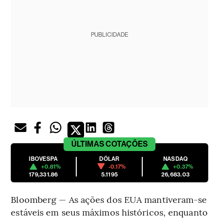
PUBLICIDADE
ÚLTIMAS
COTAÇÕES
IBOVESPA
DÓLAR
NASDAQ
+0.81%
-0.17%
+0.37%
179,331.86
5.1195
26,683.03
Bloomberg — As ações dos EUA mantiveram-se
estáveis em seus máximos históricos, enquanto