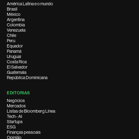
América Latina e o mundo
Brasil
México
Argentina
Colombia
Venezuela
Chile
Peru
Equador
Panamá
Uruguai
Costa Rica
El Salvador
Guatemala
República Dominicana
EDITORIAS
Negócios
Mercados
Listas de Bloomberg Línea
Tech - AI
Startups
ESG
Finanças pessoais
Opinião