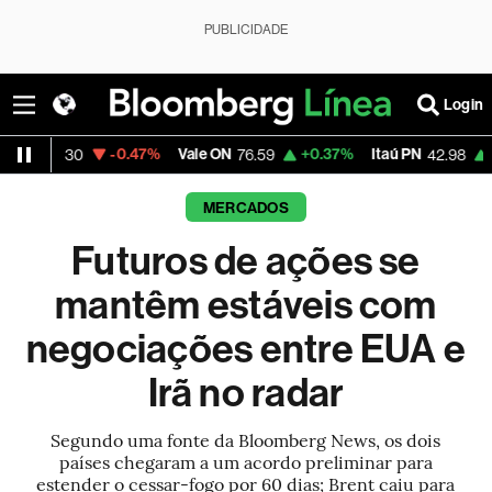
PUBLICIDADE
Login
-0.47%
Vale ON
+0.37%
Itaú PN
+2.09%
30
76.59
42.98
MERCADOS
Futuros de ações se
mantêm estáveis com
negociações entre EUA e
Irã no radar
Segundo uma fonte da Bloomberg News, os dois
países chegaram a um acordo preliminar para
estender o cessar-fogo por 60 dias; Brent caiu para