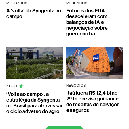
MERCADOS
MERCADOS
A ‘volta’ da Syngenta ao
Futuros dos EUA
campo
desaceleram com
balanços de IA e
negociação sobre
guerra no Irã
NEGÓCIOS
AGRO
Itaú lucra R$ 12,4 bi no
‘Volta ao campo’: a
2º tri e revisa guidance
estratégia da Syngenta
de receitas de serviços
no Brasil para atravessar
e seguros
o ciclo adverso do agro