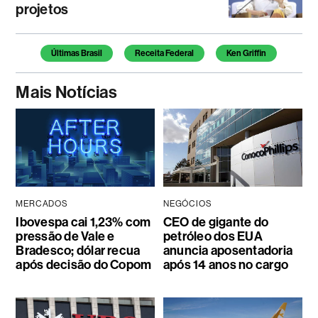
projetos
Temas deste artigo
Últimas Brasil
Receita Federal
Ken Griffin
Mais Notícias
MERCADOS
NEGÓCIOS
Ibovespa cai 1,23% com
CEO de gigante do
pressão de Vale e
petróleo dos EUA
Bradesco; dólar recua
anuncia aposentadoria
após decisão do Copom
após 14 anos no cargo