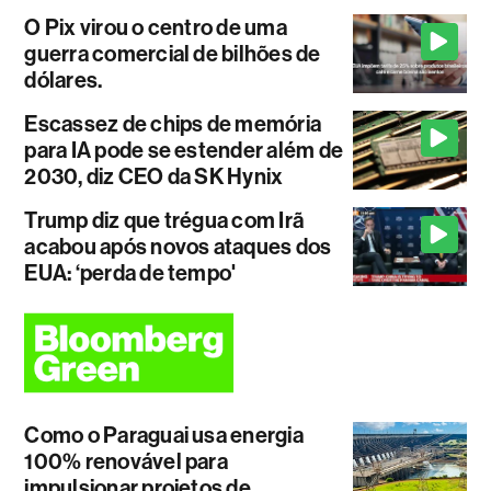
O Pix virou o centro de uma
guerra comercial de bilhões de
dólares.
Escassez de chips de memória
para IA pode se estender além de
2030, diz CEO da SK Hynix
Trump diz que trégua com Irã
acabou após novos ataques dos
EUA: ‘perda de tempo'
Como o Paraguai usa energia
100% renovável para
impulsionar projetos de