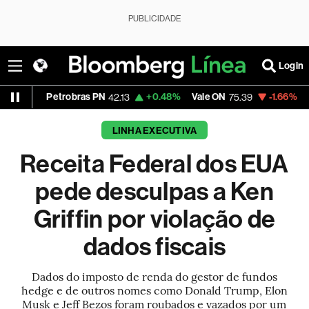
PUBLICIDADE
Login
etrobras PN
+0.48%
Vale ON
-1.66%
Itaú PN
42.13
75.39
41.8
LINHA EXECUTIVA
Receita Federal dos EUA
pede desculpas a Ken
Griffin por violação de
dados fiscais
Dados do imposto de renda do gestor de fundos
hedge e de outros nomes como Donald Trump, Elon
Musk e Jeff Bezos foram roubados e vazados por um