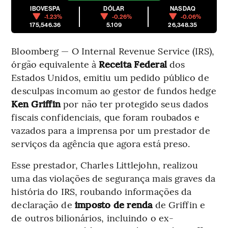
IBOVESPA
DÓLAR
NASDAQ
-1.23%
-0.26%
-0.06%
175,546.36
5.109
26,348.35
Bloomberg — O Internal Revenue Service (IRS),
órgão equivalente à
Receita Federal
dos
Estados Unidos, emitiu um pedido público de
desculpas incomum ao gestor de fundos hedge
Ken Griffin
por não ter protegido seus dados
fiscais confidenciais, que foram roubados e
vazados para a imprensa por um prestador de
serviços da agência que agora está preso.
Esse prestador, Charles Littlejohn, realizou
uma das violações de segurança mais graves da
história do IRS, roubando informações da
declaração de
imposto de renda
de Griffin e
de outros bilionários, incluindo o ex-